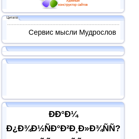
Цитата
Сервис мысли Мудрослов
ÐÐ°Ð¼
Ð¿Ð¾Ð½ÑÐ°Ð²Ð¸Ð»Ð¾ÑÑ?