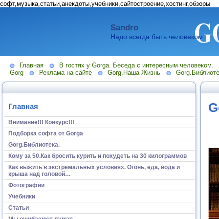
софт,музыка,статьи,анекдоты,учебники,сайтостроение,хостинг,обзоры
Sandro
Надо всегда быть человеком.
Главная
В гостях у Gorga. Беседа с интересным человеком.
Gorg
Реклама на сайте
Gorg.Наша Жизнь
Gorg.Библиоте
G
Главная
Внимание!!! Конкурс!!!
Подборка софта от Gorga
Gorg.Библиотека.
Кому за 50.Как бросить курить и похудеть на 30 килограммов
Как выжить в экстремальных условиях. Огонь, еда, вода и
крыша над головой…
Фотографии
Учебники
Статьи
Мы ошибаемся думая...