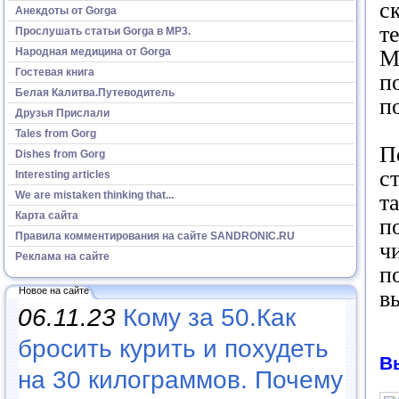
с
Анекдоты от Gorga
т
Прослушать статьи Gorga в МР3.
Народная медицина от Gorga
М
Гостевая книга
п
Белая Калитва.Путеводитель
п
Друзья Прислали
Tales from Gorg
П
Dishes from Gorg
с
Interesting articles
We are mistaken thinking that...
т
Карта сайта
п
Правила комментирования на сайте SANDRONIC.RU
ч
Реклама на сайте
п
Новое на сайте
в
06.11.23
Кому за 50.Как
бросить курить и похудеть
В
на 30 килограммов. Почему