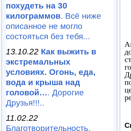
похудеть на 30
килограммов
. Всё ниже
описанное не могло
состояться без тебя...
А
13.10.22
Как выжить в
д
с
экстремальных
г
условиях. Огонь, еда,
Д
вода и крыша над
п
ц
головой…
. Дорогие
р
Друзья!!!..
11.02.22
С
Благотворительность,