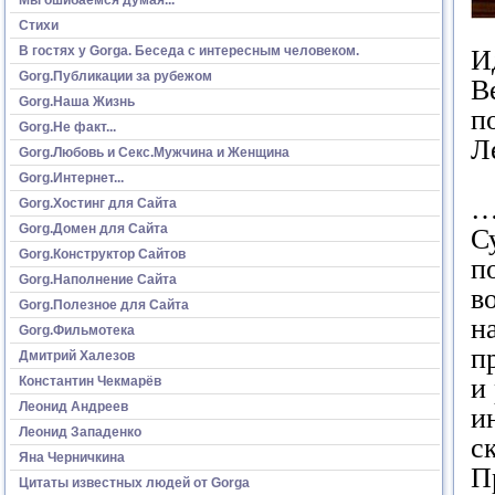
Стихи
В гостях у Gorga. Беседа с интересным человеком.
И
Gorg.Публикации за рубежом
В
Gorg.Наша Жизнь
п
Gorg.Не факт...
Л
Gorg.Любовь и Секс.Мужчина и Женщина
Gorg.Интернет...
…
Gorg.Хостинг для Сайта
Gorg.Домен для Сайта
С
Gorg.Конструктор Сайтов
п
Gorg.Наполнение Сайта
в
Gorg.Полезное для Сайта
н
Gorg.Фильмотека
п
Дмитрий Халезов
и
Константин Чекмарёв
Леонид Андреев
и
Леонид Западенко
с
Яна Черничкина
П
Цитаты известных людей от Gorga