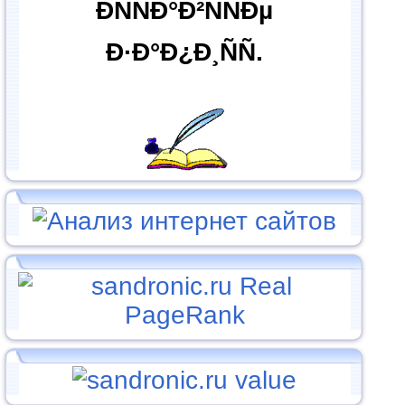
ÐÑÑÐ°Ð²ÑÑÐµ
Ð·Ð°Ð¿Ð¸ÑÑ.