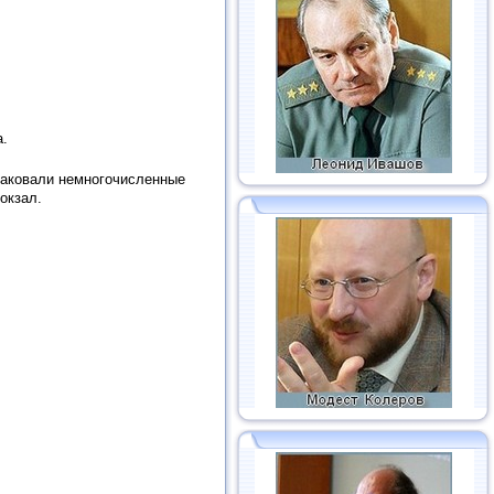
р дома.
паковали немногочисленные
окзал.