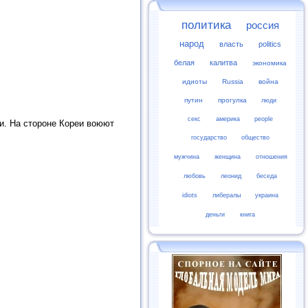
политика
россия
народ
власть
politics
белая
калитва
экономика
идиоты
Russia
война
путин
прогулка
люди
секс
америка
people
и. На стороне Кореи воюют
государство
общество
мужчина
женщина
отношения
любовь
леонид
беседа
idiots
либералы
украина
деньги
книга