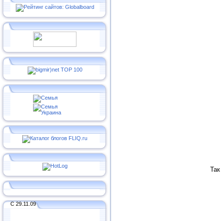
Так
С 29.11.09