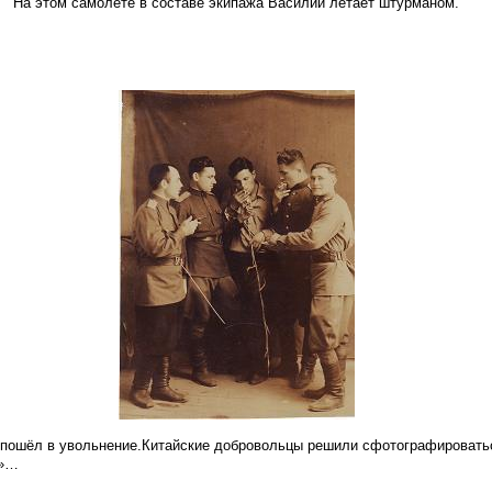
На этом самолете в составе экипажа Василий летает штурманом.
пошёл в увольнение.Китайские добровольцы решили сфотографироватьс
и»…