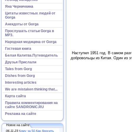
Яна Черничкина
Цитаты известных людей от
Gorga
Анекдоты от Gorga
Прослушать статьи Gorga в
МР3.
Народная медицина от Gorga
Гостевая книга
Наступил 1951 год. В самом раз
Белая Калитва.Путеводитель
добровольцы из Китая. Один из 
Друзья Прислали
Tales from Gorg
Dishes from Gorg
Interesting articles
We are mistaken thinking that...
Карта сайта
Правила комментирования на
сайте SANDRONIC.RU
Реклама на сайте
Новое на сайте
06.11.23
Кому за 50.Как бросить