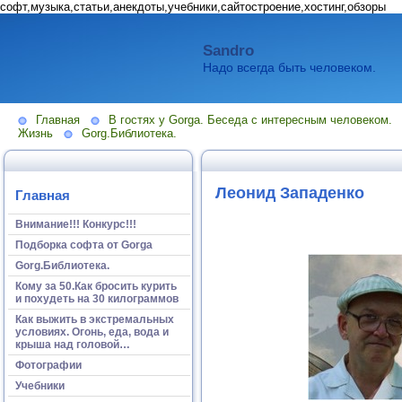
софт,музыка,статьи,анекдоты,учебники,сайтостроение,хостинг,обзоры
Sandro
Надо всегда быть человеком.
Главная
В гостях у Gorga. Беседа с интересным человеком.
Жизнь
Gorg.Библиотека.
Леонид Западенко
Главная
Внимание!!! Конкурс!!!
Подборка софта от Gorga
Gorg.Библиотека.
Кому за 50.Как бросить курить
и похудеть на 30 килограммов
Как выжить в экстремальных
условиях. Огонь, еда, вода и
крыша над головой…
Фотографии
Учебники