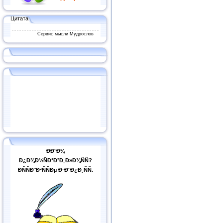
Цитата
Сервис мысли Мудрослов
ÐÐ°Ð¼
Ð¿Ð¾Ð½ÑÐ°Ð²Ð¸Ð»Ð¾ÑÑ?
ÐÑÑÐ°Ð²ÑÑÐµ Ð·Ð°Ð¿Ð¸ÑÑ.