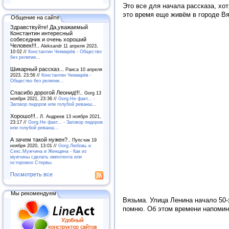
Это все для начала рассказа, хо
это время еще живём в городе В
Общение на сайте
Здравствуйте! Да,уважаемый
Константин интересный
собеседник и очень хороший
Человек!!!..
Aleksandr 11 апреля 2023,
10:02 //
Константин Чекмарёв - Общество
без религии...
Шикарный рассказ...
Раиса 10 апреля
2023, 23:56 //
Константин Чекмарёв -
Общество без религии...
Спасибо дорогой Леонид!!!..
Gorg 13
ноября 2021, 23:36 //
Gorg.Не факт... -
Заговор пидоров или голубой реванш…
Хорошо!!!..
Л. Андреев 13 ноября 2021,
23:17 //
Gorg.Не факт... - Заговор пидоров
или голубой реванш…
А зачем такой нужен?..
Пупсчик 19
ноября 2020, 13:01 //
Gorg.Любовь и
Секс.Мужчина и Женщина - Как из
мужчины сделать импотента или
осторожно Стервы.
Посмотреть все
Мы рекомендуем
Вязьма. Улица Ленина начало 50-
помню. Об этом времени напомин