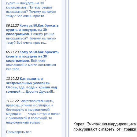
курить и похудеть на 30
килограммов. Почему решил
высказаться? Почему на такую
тему? Всё очень просто...
06.11.23
Кому за 50.Как бросить
курить и похудеть на 30
килограммов
. Почему решил
высказаться? Почему на такую
тему? Всё очень просто...
05.11.23
Кому за 50.Как бросить
курить и похудеть на 30
килограммов
. Всё ниже
описанное не могло состояться
без тебя...
13.10.22
Как выжить в
экстремальных условиях.
Огонь, еда, вода и крыша над
головой…
. Дорогие Друзья!!!..
11.02.22
Благотворительность,
правозащитники и олигархи, и
безусловно о паллиативной
медицине… . Когда в стране плохо
с экономикой и политикой, то
национальный вопрос..
Корея. Экипаж бомбардировщика 
прикуривают сигареты от «травк
Посмотреть все