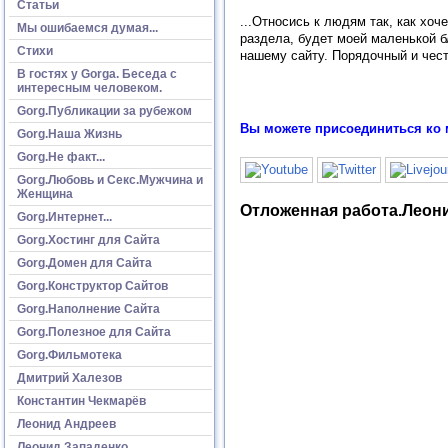
Статьи
...Относись к людям так, как хоч
Мы ошибаемся думая...
раздела, будет моей маленькой б
Стихи
нашему сайту. Порядочный и чест
В гостях у Gorga. Беседа с
интересным человеком.
Gorg.Публикации за рубежом
Вы можете присоединиться ко 
Gorg.Наша Жизнь
Gorg.Не факт...
Gorg.Любовь и Секс.Мужчина и
Женщина
Отложенная работа.Леон
Gorg.Интернет...
Gorg.Хостинг для Сайта
Gorg.Домен для Сайта
Gorg.Конструктор Сайтов
Gorg.Наполнение Сайта
Gorg.Полезное для Сайта
Gorg.Фильмотека
Дмитрий Халезов
Константин Чекмарёв
Леонид Андреев
Леонид Западенко