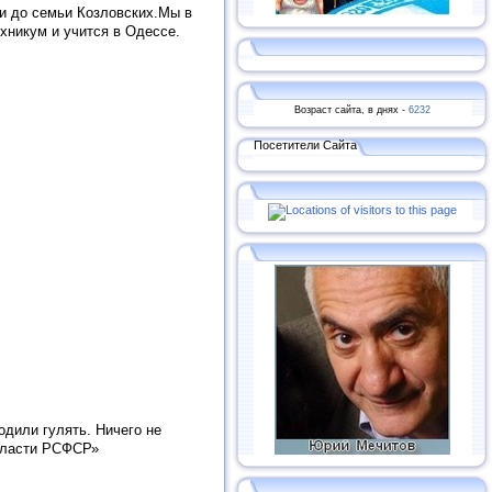
 и до семьи Козловских.Мы в
хникум и учится в Одессе.
Возраст сайта, в днях -
6232
Посетители Сайта
одили гулять. Ничего не
области РСФСР»