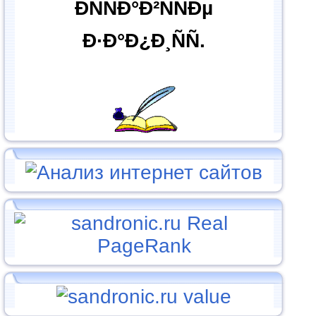
ÐÑÑÐ°Ð²ÑÑÐµ
Ð·Ð°Ð¿Ð¸ÑÑ.