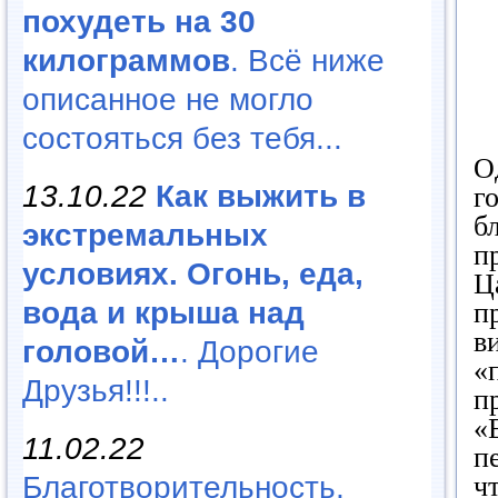
похудеть на 30
килограммов
. Всё ниже
описанное не могло
состояться без тебя...
О
13.10.22
Как выжить в
г
б
экстремальных
п
условиях. Огонь, еда,
Ц
вода и крыша над
п
в
головой…
. Дорогие
«
Друзья!!!..
п
«
11.02.22
п
Благотворительность,
ч