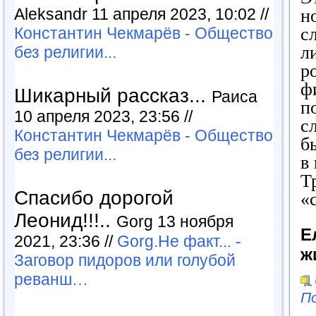
Aleksandr 11 апреля 2023, 10:02 //
н
Константин Чекмарёв - Общество
с
л
без религии...
р
ф
Шикарный рассказ...
Раиса
п
10 апреля 2023, 23:56 //
с
Константин Чекмарёв - Общество
б
без религии...
в
Т
Спасибо дорогой
«
Леонид!!!..
Gorg 13 ноября
Е
2021, 23:36 //
Gorg.Не факт... -
ж
Заговор пидоров или голубой
реванш…
По