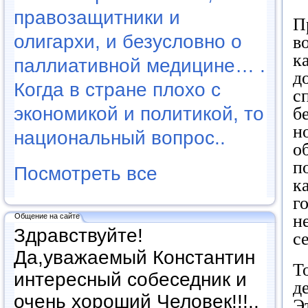
правозащитники и
П
олигархи, и безусловно о
в
к
паллиативной медицине… .
д
Когда в стране плохо с
с
экономикой и политикой, то
б
н
национальный вопрос..
о
п
Посмотреть все
к
г
н
Общение на сайте
Здравствуйте!
с
Да,уважаемый Константин
Т
интересный собеседник и
д
очень хороший Человек!!!..
Э