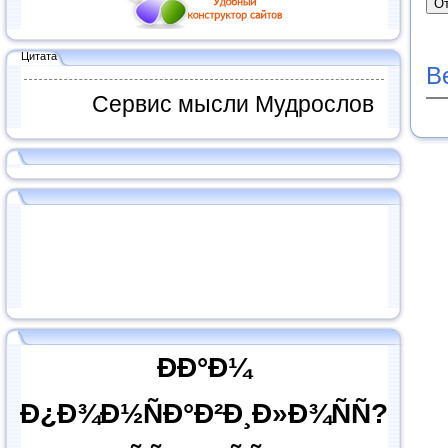
Цитата
В
Сервис мысли Мудрослов
ÐÐ°Ð¼
Ð¿Ð¾Ð½ÑÐ°Ð²Ð¸Ð»Ð¾ÑÑ?