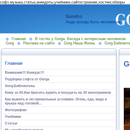
софт,музыка,статьи,анекдоты,учебники,сайтостроение,хостинг,обзоры
Sandro
Надо всегда быть человеком.
Главная
В гостях у Gorga. Беседа с интересным человеком.
Gorg
Реклама на сайте
Gorg.Наша Жизнь
Gorg.Библиоте
G
Главная
Внимание!!! Конкурс!!!
Подборка софта от Gorga
Gorg.Библиотека.
Кому за 50.Как бросить курить и похудеть на 30 килограммов
Как выжить в экстремальных условиях. Огонь, еда, вода и
крыша над головой…
Фотографии
Учебники
Статьи
Мы ошибаемся думая...