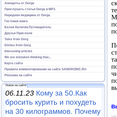
с
Анекдоты от Gorga
т
Прослушать статьи Gorga в МР3.
Народная медицина от Gorga
М
Гостевая книга
п
Белая Калитва.Путеводитель
п
Друзья Прислали
Tales from Gorg
П
Dishes from Gorg
с
Interesting articles
We are mistaken thinking that...
т
Карта сайта
п
Правила комментирования на сайте SANDRONIC.RU
ч
Реклама на сайте
п
Новое на сайте
в
06.11.23
Кому за 50.Как
бросить курить и похудеть
В
на 30 килограммов. Почему