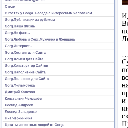
Стихи
В гостях у Gorga. Беседа с интересным человеком.
И
Gorg.Публикации за рубежом
В
Gorg.Наша Жизнь
п
Gorg.Не факт...
Л
Gorg.Любовь и Секс.Мужчина и Женщина
Gorg.Интернет...
…
Gorg.Хостинг для Сайта
Gorg.Домен для Сайта
С
Gorg.Конструктор Сайтов
п
Gorg.Наполнение Сайта
в
Gorg.Полезное для Сайта
н
Gorg.Фильмотека
п
Дмитрий Халезов
и
Константин Чекмарёв
Леонид Андреев
и
Леонид Западенко
с
Яна Черничкина
П
Цитаты известных людей от Gorga