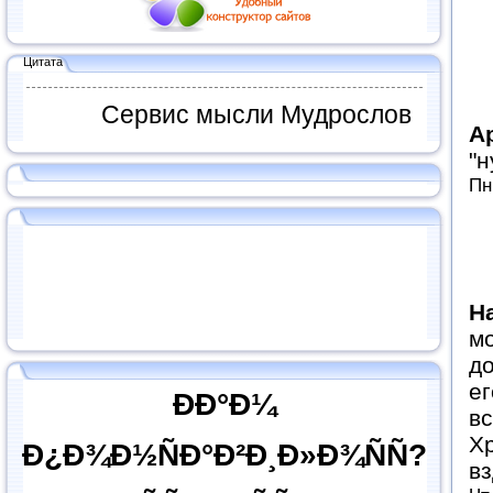
Цитата
Сервис мысли Мудрослов
А
"н
Пн
Н
м
до
ег
ÐÐ°Ð¼
вс
Хр
Ð¿Ð¾Ð½ÑÐ°Ð²Ð¸Ð»Ð¾ÑÑ?
вз