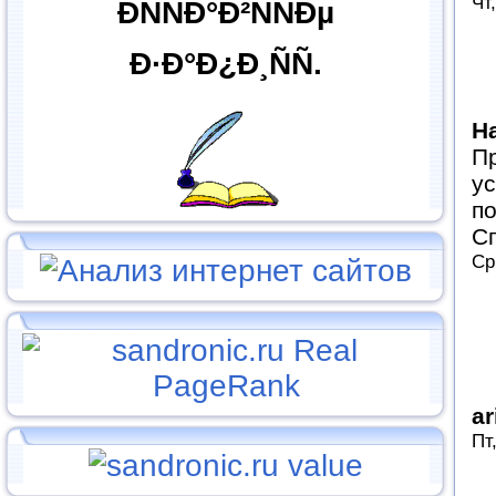
Чт
ÐÑÑÐ°Ð²ÑÑÐµ
Ð·Ð°Ð¿Ð¸ÑÑ.
Н
Пр
ус
по
Сп
Ср
ar
Пт