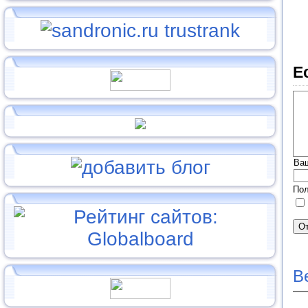
Е
Ва
Пол
В