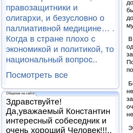
до
правозащитники и
бы
олигархи, и безусловно о
до
м
паллиативной медицине… .
Когда в стране плохо с
В 
о
экономикой и политикой, то
за
национальный вопрос..
По
по
Посмотреть все
Бе
не
Общение на сайте
за
Здравствуйте!
оч
Да,уважаемый Константин
не
интересный собеседник и
Эт
очень хороший Человек!!!..