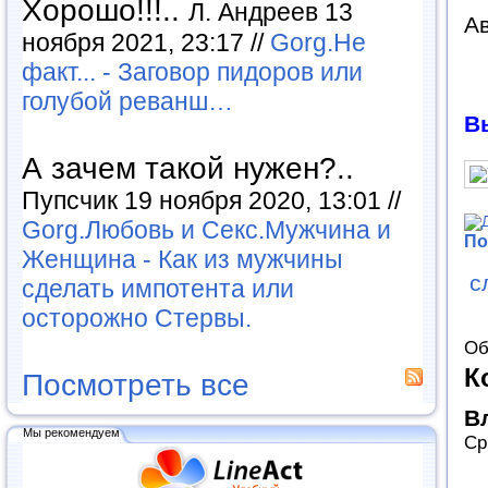
Хорошо!!!..
Л. Андреев 13
Ав
ноября 2021, 23:17 //
Gorg.Не
факт... - Заговор пидоров или
голубой реванш…
В
А зачем такой нужен?..
Пупсчик 19 ноября 2020, 13:01 //
Gorg.Любовь и Секс.Мужчина и
По
Женщина - Как из мужчины
с
сделать импотента или
осторожно Стервы.
Об
К
Посмотреть все
В
Мы рекомендуем
Ср