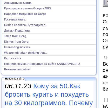
Анекдоты от Gorga
Прослушать статьи Gorga в МР3.
Народная медицина от Gorga
Ко
Гостевая книга
С
Белая Калитва.Путеводитель
им
Друзья Прислали
по
Tales from Gorg
Он
Dishes from Gorg
ру
Interesting articles
We are mistaken thinking that...
Чи
Карта сайта
Вс
Правила комментирования на сайте SANDRONIC.RU
он
Реклама на сайте
ж
Новое на сайте
н
06.11.23
Кому за 50.Как
би
бросить курить и похудеть
Н
на 30 килограммов. Почему
Бу