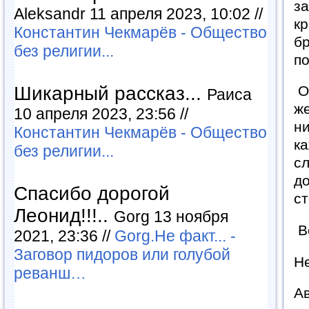
за
Aleksandr 11 апреля 2023, 10:02 //
кр
Константин Чекмарёв - Общество
бр
без религии...
п
Шикарный рассказ...
Оч
Раиса
же
10 апреля 2023, 23:56 //
ни
Константин Чекмарёв - Общество
ка
без религии...
сл
до
Спасибо дорогой
ст
Леонид!!!..
Gorg 13 ноября
Во
2021, 23:36 //
Gorg.Не факт... -
Заговор пидоров или голубой
Не
реванш…
Ав