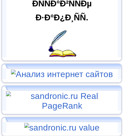
ÐÑÑÐ°Ð²ÑÑÐµ
Ð·Ð°Ð¿Ð¸ÑÑ.