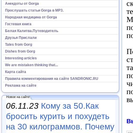
с
Анекдоты от Gorga
т
Прослушать статьи Gorga в МР3.
Народная медицина от Gorga
М
Гостевая книга
п
Белая Калитва.Путеводитель
п
Друзья Прислали
Tales from Gorg
П
Dishes from Gorg
с
Interesting articles
We are mistaken thinking that...
т
Карта сайта
п
Правила комментирования на сайте SANDRONIC.RU
ч
Реклама на сайте
п
Новое на сайте
в
06.11.23
Кому за 50.Как
бросить курить и похудеть
В
на 30 килограммов. Почему