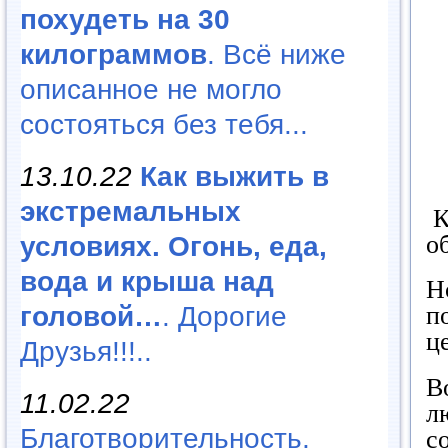
похудеть на 30
килограммов
. Всё ниже
описанное не могло
состояться без тебя...
13.10.22
Как выжить в
экстремальных
К
о
условиях. Огонь, еда,
вода и крыша над
Н
головой…
. Дорогие
п
ц
Друзья!!!..
В
11.02.22
л
Благотворительность,
с