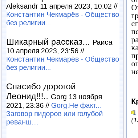
Aleksandr 11 апреля 2023, 10:02 //
О
Константин Чекмарёв - Общество
г
без религии...
с
п
р
Шикарный рассказ...
Раиса
к
10 апреля 2023, 23:56 //
п
Константин Чекмарёв - Общество
о
без религии...
не
Спасибо дорогой
Леонид!!!..
Gorg 13 ноября
К
2021, 23:36 //
Gorg.Не факт... -
Заговор пидоров или голубой
(1
реванш…