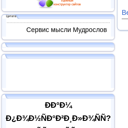
В
Цитата
Сервис мысли Мудрослов
ÐÐ°Ð¼
Ð¿Ð¾Ð½ÑÐ°Ð²Ð¸Ð»Ð¾ÑÑ?