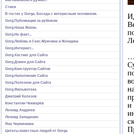
Стихи
В гостях у Gorga. Беседа с интересным человеком.
И
Gorg.Публикации за рубежом
В
Gorg.Наша Жизнь
п
Gorg.Не факт...
Л
Gorg.Любовь и Секс.Мужчина и Женщина
Gorg.Интернет...
…
Gorg.Хостинг для Сайта
Gorg.Домен для Сайта
С
Gorg.Конструктор Сайтов
п
Gorg.Наполнение Сайта
в
Gorg.Полезное для Сайта
н
Gorg.Фильмотека
п
Дмитрий Халезов
и
Константин Чекмарёв
Леонид Андреев
и
Леонид Западенко
с
Яна Черничкина
П
Цитаты известных людей от Gorga