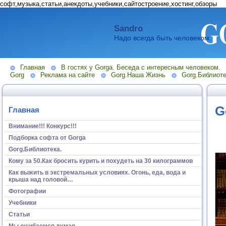
софт,музыка,статьи,анекдоты,учебники,сайтостроение,хостинг,обзоры
Sandro
Надо всегда быть человеком.
Главная
В гостях у Gorga. Беседа с интересным человеком.
Gorg
Реклама на сайте
Gorg.Наша Жизнь
Gorg.Библиоте
G
Главная
Внимание!!! Конкурс!!!
Подборка софта от Gorga
Gorg.Библиотека.
Кому за 50.Как бросить курить и похудеть на 30 килограммов
Как выжить в экстремальных условиях. Огонь, еда, вода и
крыша над головой…
Фотографии
Учебники
Статьи
Мы ошибаемся думая...