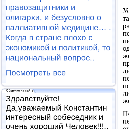
правозащитники и
У
олигархи, и безусловно о
т
р
паллиативной медицине… .
п
Когда в стране плохо с
п
экономикой и политикой, то
о
ж
национальный вопрос..
п
д
Посмотреть все
п
п
Общение на сайте
л
Здравствуйте!
ж
Да,уважаемый Константин
П
интересный собеседник и
п
очень хороший Человек!!!..
о