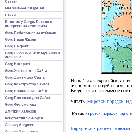
Статьи
Мы ошибаемся думая...
Стихи
В гостях у Gorga. Беседа с
интересным человеком.
Gorg.Публикации за рубежом
Gorg.Наша Жизнь
Gorg.Не факт...
Gorg.Любовь и Секс.Мужчина и
Женщина
Gorg.Интернет...
Gorg.Хостинг для Сайта
Gorg.Домен для Сайта
Ночь. Тихая европейская ночь
Gorg.Конструктор Сайтов
очень много людей не имеют п
Видя, что и вся семья не спи
Gorg.Наполнение Сайта
Gorg.Полезное для Сайта
Читать
Мировой порядок. Иди
Gorg.Фильмотека
Дмитрий Халезов
Метки:
мировой
,
порядок
,
идиот
Константин Чекмарёв
Леонид Андреев
Вернуться в раздел
Главная
Леонид Западенко