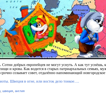
. Сотни добрых европейцев не могут уснуть. А как тут уснёшь, к
ищи и крова. Как водится в старых патриархальных семьях, муж
т, срочно созывает совет, отдалённо напоминающий новгородское 
оты. Швеция в огне, или восток дело тонкое….
ы
,
швеция
,
англия