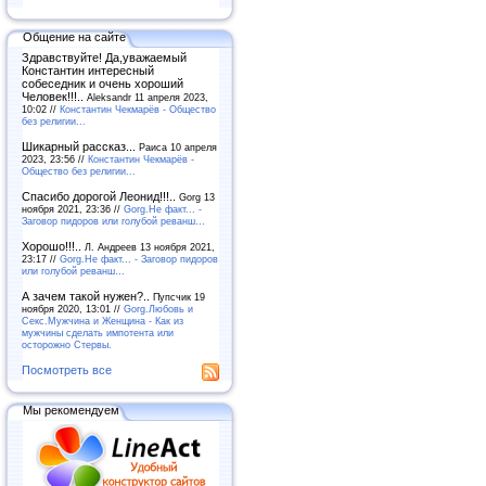
Общение на сайте
Здравствуйте! Да,уважаемый
Константин интересный
собеседник и очень хороший
Человек!!!..
Aleksandr 11 апреля 2023,
10:02 //
Константин Чекмарёв - Общество
без религии...
Шикарный рассказ...
Раиса 10 апреля
2023, 23:56 //
Константин Чекмарёв -
Общество без религии...
Спасибо дорогой Леонид!!!..
Gorg 13
ноября 2021, 23:36 //
Gorg.Не факт... -
Заговор пидоров или голубой реванш…
Хорошо!!!..
Л. Андреев 13 ноября 2021,
23:17 //
Gorg.Не факт... - Заговор пидоров
или голубой реванш…
А зачем такой нужен?..
Пупсчик 19
ноября 2020, 13:01 //
Gorg.Любовь и
Секс.Мужчина и Женщина - Как из
мужчины сделать импотента или
осторожно Стервы.
Посмотреть все
Мы рекомендуем