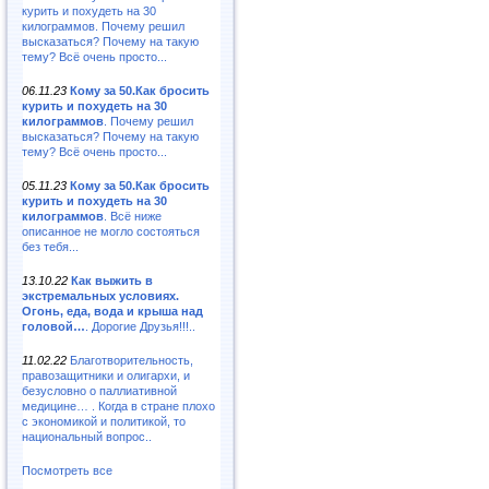
курить и похудеть на 30
килограммов. Почему решил
высказаться? Почему на такую
тему? Всё очень просто...
06.11.23
Кому за 50.Как бросить
курить и похудеть на 30
килограммов
. Почему решил
высказаться? Почему на такую
тему? Всё очень просто...
05.11.23
Кому за 50.Как бросить
курить и похудеть на 30
килограммов
. Всё ниже
описанное не могло состояться
без тебя...
13.10.22
Как выжить в
экстремальных условиях.
Огонь, еда, вода и крыша над
головой…
. Дорогие Друзья!!!..
11.02.22
Благотворительность,
правозащитники и олигархи, и
безусловно о паллиативной
медицине… . Когда в стране плохо
с экономикой и политикой, то
национальный вопрос..
Посмотреть все