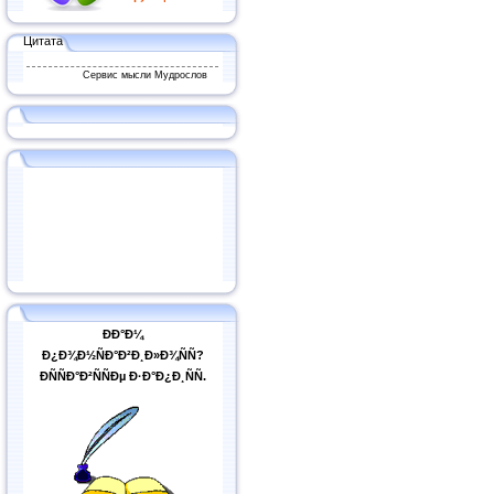
Цитата
Сервис мысли Мудрослов
ÐÐ°Ð¼
Ð¿Ð¾Ð½ÑÐ°Ð²Ð¸Ð»Ð¾ÑÑ?
ÐÑÑÐ°Ð²ÑÑÐµ Ð·Ð°Ð¿Ð¸ÑÑ.