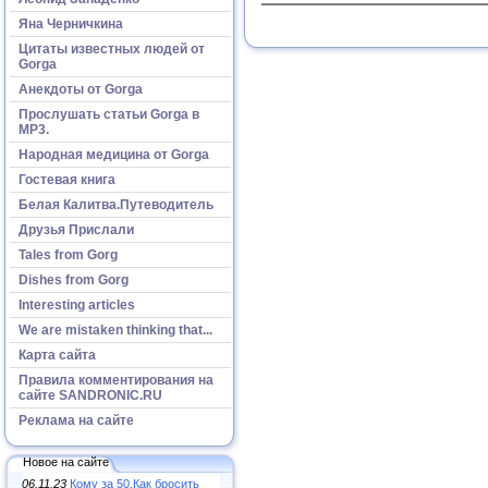
Яна Черничкина
Цитаты известных людей от
Gorga
Анекдоты от Gorga
Прослушать статьи Gorga в
МР3.
Народная медицина от Gorga
Гостевая книга
Белая Калитва.Путеводитель
Друзья Прислали
Tales from Gorg
Dishes from Gorg
Interesting articles
We are mistaken thinking that...
Карта сайта
Правила комментирования на
сайте SANDRONIC.RU
Реклама на сайте
Новое на сайте
06.11.23
Кому за 50.Как бросить