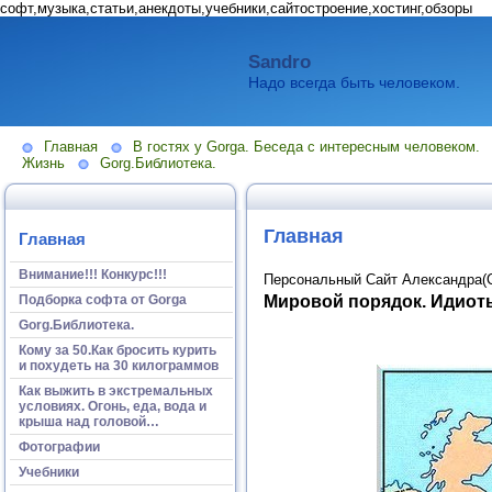
софт,музыка,статьи,анекдоты,учебники,сайтостроение,хостинг,обзоры
Sandro
Надо всегда быть человеком.
Главная
В гостях у Gorga. Беседа с интересным человеком.
Жизнь
Gorg.Библиотека.
Главная
Главная
Внимание!!! Конкурс!!!
Персональный Сайт Александра(
Мировой порядок. Идиоты
Подборка софта от Gorga
Gorg.Библиотека.
Кому за 50.Как бросить курить
и похудеть на 30 килограммов
Как выжить в экстремальных
условиях. Огонь, еда, вода и
крыша над головой…
Фотографии
Учебники