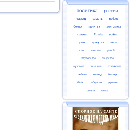
политика
россия
народ
власть
politics
белая
калитва
экономика
идиоты
Russia
война
путин
прогулка
люди
секс
америка
people
государство
общество
мужчина
женщина
отношения
любовь
леонид
беседа
idiots
либералы
украина
деньги
книга