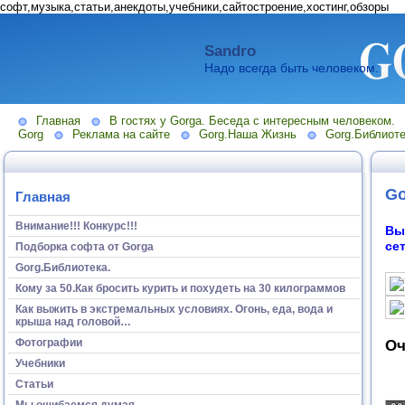
софт,музыка,статьи,анекдоты,учебники,сайтостроение,хостинг,обзоры
Sandro
Надо всегда быть человеком.
Главная
В гостях у Gorga. Беседа с интересным человеком.
Gorg
Реклама на сайте
Gorg.Наша Жизнь
Gorg.Библиоте
Go
Главная
Внимание!!! Конкурс!!!
Вы
се
Подборка софта от Gorga
Gorg.Библиотека.
Кому за 50.Как бросить курить и похудеть на 30 килограммов
Как выжить в экстремальных условиях. Огонь, еда, вода и
крыша над головой…
Фотографии
Оч
Учебники
Статьи
Мы ошибаемся думая...