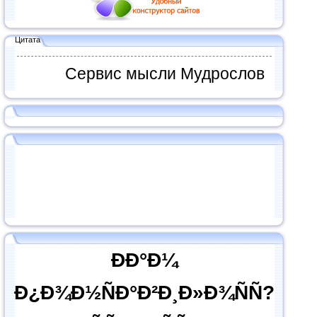
Цитата
Сервис мысли Мудрослов
ÐÐ°Ð¼
Ð¿Ð¾Ð½ÑÐ°Ð²Ð¸Ð»Ð¾ÑÑ?