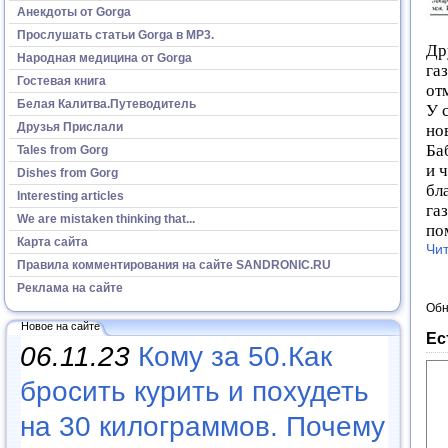
Анекдоты от Gorga
Прослушать статьи Gorga в МР3.
Др
Народная медицина от Gorga
газ
Гостевая книга
от
Белая Калитва.Путеводитель
У 
Друзья Прислали
но
Ба
Tales from Gorg
и 
Dishes from Gorg
бл
Interesting articles
га
We are mistaken thinking that...
по
Карта сайта
Чит
Правила комментирования на сайте SANDRONIC.RU
Реклама на сайте
Обн
Новое на сайте
Ес
06.11.23
Кому за 50.Как
бросить курить и похудеть
на 30 килограммов. Почему