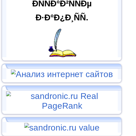
ÐÑÑÐ°Ð²ÑÑÐµ
Ð·Ð°Ð¿Ð¸ÑÑ.