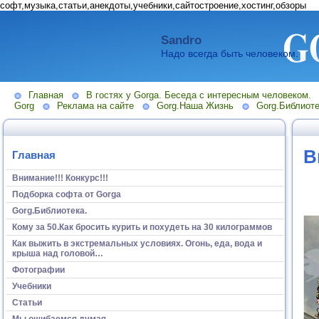
софт,музыка,статьи,анекдоты,учебники,сайтостроение,хостинг,обзоры
Sandro
Надо всегда быть человеком.
Главная
В гостях у Gorga. Беседа с интересным человеком.
Gorg
Реклама на сайте
Gorg.Наша Жизнь
Gorg.Библиоте
В
Главная
Внимание!!! Конкурс!!!
Подборка софта от Gorga
Gorg.Библиотека.
Кому за 50.Как бросить курить и похудеть на 30 килограммов
Как выжить в экстремальных условиях. Огонь, еда, вода и
крыша над головой…
Фотографии
Учебники
Статьи
Мы ошибаемся думая...