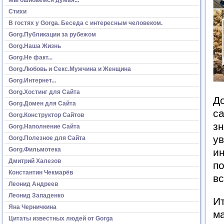
Стихи
В гостях у Gorga. Беседа с интересным человеком.
Gorg.Публикации за рубежом
Gorg.Наша Жизнь
Gorg.Не факт...
Gorg.Любовь и Секс.Мужчина и Женщина
Gorg.Интернет...
Gorg.Хостинг для Сайта
Д
Gorg.Домен для Сайта
са
Gorg.Конструктор Сайтов
зн
Gorg.Наполнение Сайта
ув
Gorg.Полезное для Сайта
Gorg.Фильмотека
и
Дмитрий Халезов
по
Константин Чекмарёв
вс
Леонид Андреев
Леонид Западенко
Ит
Яна Черничкина
м
Цитаты известных людей от Gorga