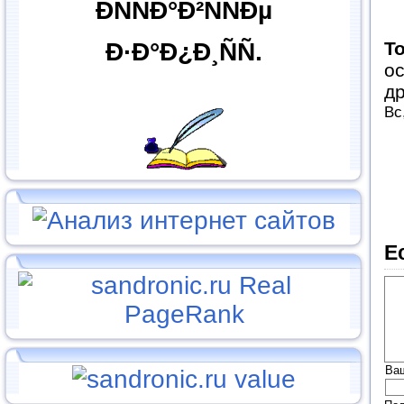
ÐÑÑÐ°Ð²ÑÑÐµ
T
Ð·Ð°Ð¿Ð¸ÑÑ.
ос
др
Вс
Е
Ва