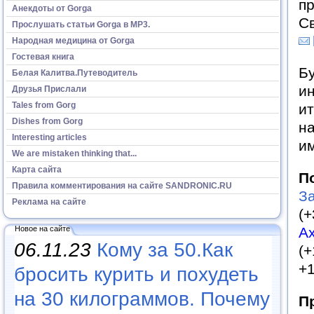
пр
Анекдоты от Gorga
С
Прослушать статьи Gorga в МР3.
Народная медицина от Gorga
Гостевая книга
Бу
Белая Калитва.Путеводитель
ин
Друзья Прислали
Tales from Gorg
ит
Dishes from Gorg
на
Interesting articles
им
We are mistaken thinking that...
Карта сайта
П
Правила комментирования на сайте SANDRONIC.RU
З
Реклама на сайте
(+
Новое на сайте
А
06.11.23
Кому за 50.Как
(+
+1
бросить курить и похудеть
на 30 килограммов. Почему
П