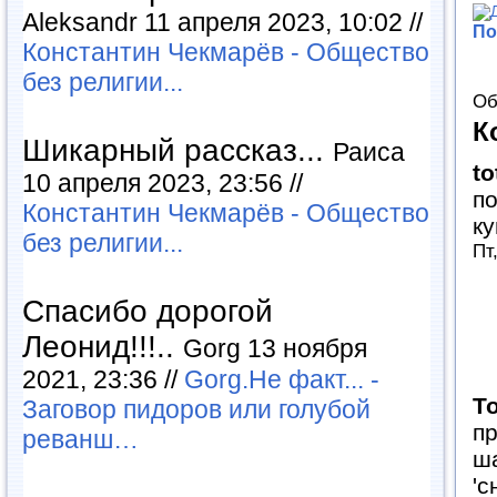
Aleksandr 11 апреля 2023, 10:02 //
По
Константин Чекмарёв - Общество
без религии...
Об
К
Шикарный рассказ...
Раиса
t
10 апреля 2023, 23:56 //
по
Константин Чекмарёв - Общество
ку
без религии...
Пт
Спасибо дорогой
Леонид!!!..
Gorg 13 ноября
2021, 23:36 //
Gorg.Не факт... -
Т
Заговор пидоров или голубой
пр
реванш…
ша
'с