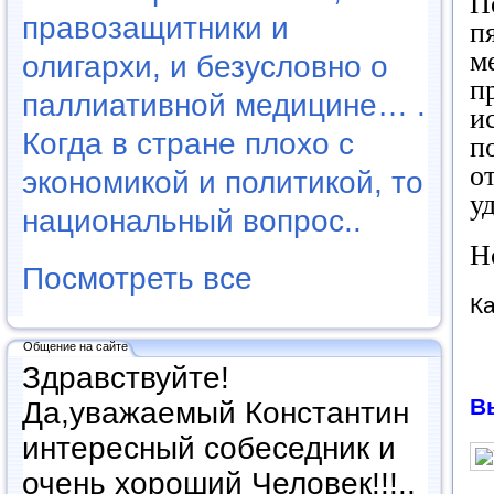
П
правозащитники и
п
м
олигархи, и безусловно о
п
паллиативной медицине… .
и
Когда в стране плохо с
п
о
экономикой и политикой, то
у
национальный вопрос..
Н
Посмотреть все
Ка
Общение на сайте
Здравствуйте!
В
Да,уважаемый Константин
интересный собеседник и
очень хороший Человек!!!..