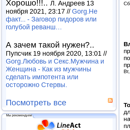
Хорошо!!!..
Л. Андреев 13
Сб
ноября 2021, 23:17 //
Gorg.Не
факт... - Заговор пидоров или
голубой реванш…
А зачем такой нужен?..
В
п
Пупсчик 19 ноября 2020, 13:01 //
по
Gorg.Любовь и Секс.Мужчина и
пр
Женщина - Как из мужчины
Вт
сделать импотента или
осторожно Стервы.
Посмотреть все
T
дл
Мы рекомендуем
на
пл