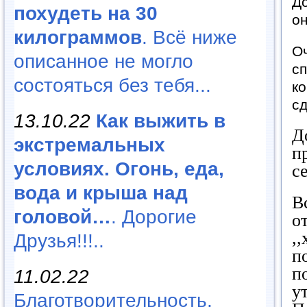
До
похудеть на 30
он
килограммов
. Всё ниже
Оч
описанное не могло
сп
состояться без тебя...
ко
сд
13.10.22
Как выжить в
Д
экстремальных
п
условиях. Огонь, еда,
с
вода и крыша над
В
головой…
. Дорогие
о
,
Друзья!!!..
п
п
11.02.22
у
Благотворительность,