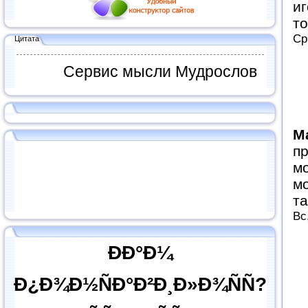
иг
то
Ср
Цитата
Сервис мысли Мудрослов
M
пр
мо
мо
та
Вс
ÐÐ°Ð¼
Ð¿Ð¾Ð½ÑÐ°Ð²Ð¸Ð»Ð¾ÑÑ?