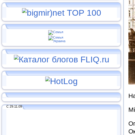
На
С 29.11.09
Мі
Оп
Ок