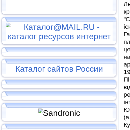
Ль
кр
"С
іс
Га
пл
це
на
а
Каталог сайтов России
19
Пі
ві
ре
ін
Ю.
(а
Ку