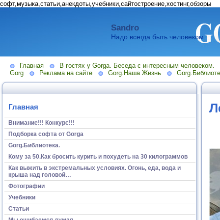
софт,музыка,статьи,анекдоты,учебники,сайтостроение,хостинг,обзоры
Sandro
Надо всегда быть человеком.
Главная
В гостях у Gorga. Беседа с интересным человеком.
Gorg
Реклама на сайте
Gorg.Наша Жизнь
Gorg.Библиоте
Л
Главная
Внимание!!! Конкурс!!!
Подборка софта от Gorga
Gorg.Библиотека.
Кому за 50.Как бросить курить и похудеть на 30 килограммов
Как выжить в экстремальных условиях. Огонь, еда, вода и
крыша над головой…
Фотографии
Учебники
Статьи
Мы ошибаемся думая...