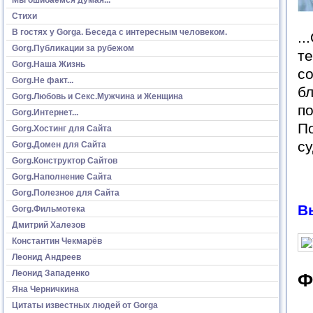
Стихи
В гостях у Gorga. Беседа с интересным человеком.
..
Gorg.Публикации за рубежом
те
Gorg.Наша Жизнь
со
Gorg.Не факт...
бл
Gorg.Любовь и Секс.Мужчина и Женщина
по
Gorg.Интернет...
По
Gorg.Хостинг для Сайта
су
Gorg.Домен для Сайта
Gorg.Конструктор Сайтов
Gorg.Наполнение Сайта
Gorg.Полезное для Сайта
В
Gorg.Фильмотека
Дмитрий Халезов
Константин Чекмарёв
Леонид Андреев
Леонид Западенко
Ф
Яна Черничкина
Цитаты известных людей от Gorga