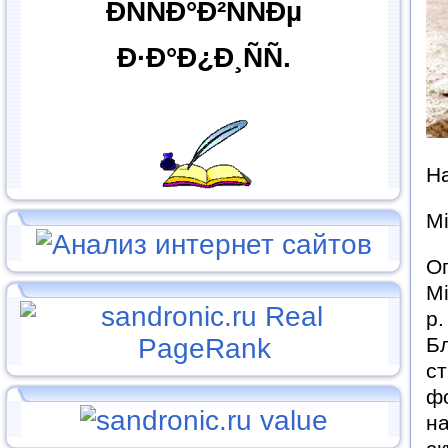
ÐÑÑÐ°Ð²ÑÑÐµ
Ð·Ð°Ð¿Ð¸ÑÑ.
На
Мі
Оп
Мі
р.
Бл
ст
фо
на