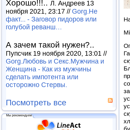
Хорошо!!!..
Л. Андреев 13
ноября 2021, 23:17 //
Gorg.Не
факт... - Заговор пидоров или
На
голубой реванш…
Мі
А зачем такой нужен?..
Оп
Пупсчик 19 ноября 2020, 13:01 //
Га
Gorg.Любовь и Секс.Мужчина и
ск
Бл
Женщина - Как из мужчины
п
сделать импотента или
со
осторожно Стервы.
за
ус
Посмотреть все
ус
ск
Мы рекомендуем
хл
бу