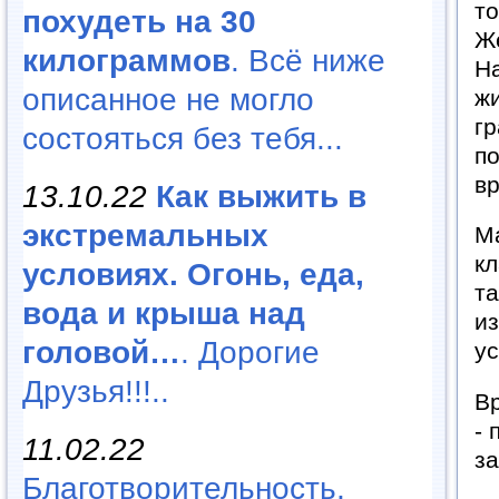
то
похудеть на 30
Ж
килограммов
. Всё ниже
На
описанное не могло
жи
гр
состояться без тебя...
по
вр
13.10.22
Как выжить в
экстремальных
Ма
кл
условиях. Огонь, еда,
та
вода и крыша над
из
головой…
. Дорогие
у
Друзья!!!..
Вр
- 
11.02.22
з
Благотворительность,