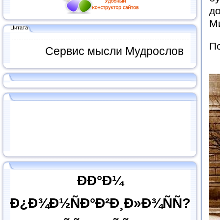
до
Ми
Цитата
П
Сервис мысли Мудрослов
ÐÐ°Ð¼
Ð¿Ð¾Ð½ÑÐ°Ð²Ð¸Ð»Ð¾ÑÑ?