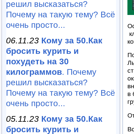
решил высказаться?
Почему на такую тему? Всё
очень просто...
Ос
к
06.11.23
Кому за 50.Как
ко
бросить курить и
По
похудеть на 30
Л
с
килограммов
. Почему
о
решил высказаться?
вн
Почему на такую тему? Всё
в 
гр
очень просто...
О
05.11.23
Кому за 50.Как
бросить курить и
Во