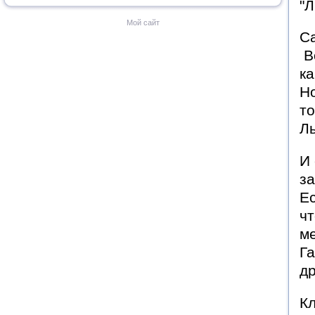
"Л
Мой сайт
С
Во
ка
Но
то
Ль
И 
за
Ес
чт
ме
Га
др
Кл