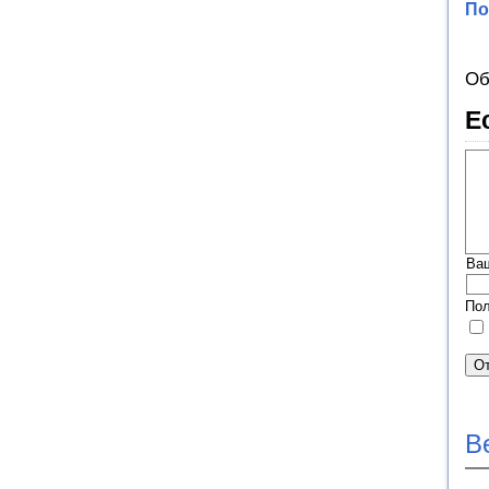
По
Об
Е
Ва
Пол
В