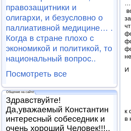
… 
правозащитники и
во
олигархи, и безусловно о
з
чт
паллиативной медицине… .
фо
Когда в стране плохо с
ф
экономикой и политикой, то
ф
не
национальный вопрос..
И
Посмотреть все
Общение на сайте
Здравствуйте!
Да,уважаемый Константин
к
интересный собеседник и
в
очень хороший Человек!!!..