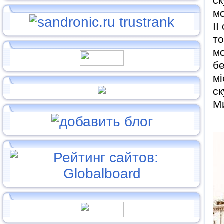
ск
мо
ІІ
т
мо
бе
мі
ск
М