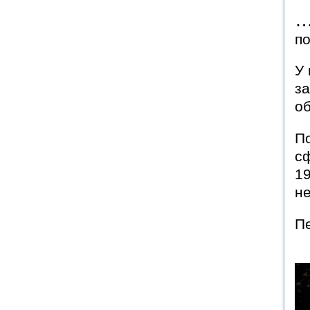
п
У
з
о
П
с
1
н
П