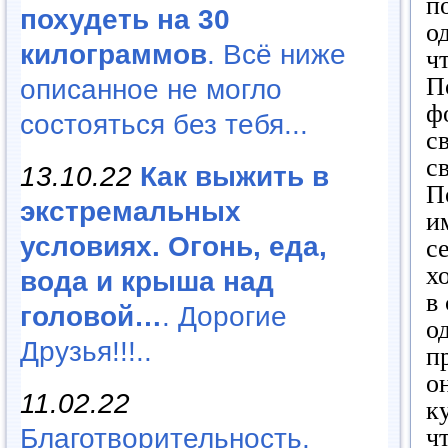
п
похудеть на 30
о
килограммов
. Всё ниже
ч
П
описанное не могло
ф
состояться без тебя...
с
с
13.10.22
Как выжить в
П
экстремальных
и
условиях. Огонь, еда,
с
х
вода и крыша над
в
головой…
. Дорогие
о
Друзья!!!..
п
о
11.02.22
к
Благотворительность,
ч