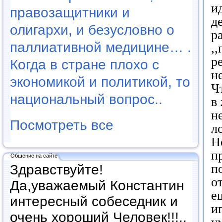
и
правозащитники и
д
олигархи, и безусловно о
р
паллиативной медицине… .
,
р
Когда в стране плохо с
н
экономикой и политикой, то
Ч
национальный вопрос..
в
н
Посмотреть все
л
Н
п
Общение на сайте
п
Здравствуйте!
о
Да,уважаемый Константин
е
интересный собеседник и
и
очень хороший Человек!!!..