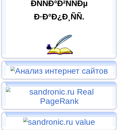
ÐÑÑÐ°Ð²ÑÑÐµ
Ð·Ð°Ð¿Ð¸ÑÑ.