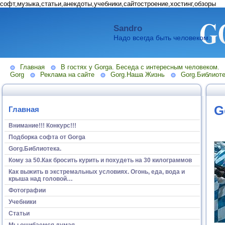
софт,музыка,статьи,анекдоты,учебники,сайтостроение,хостинг,обзоры
Sandro
Надо всегда быть человеком.
Главная
В гостях у Gorga. Беседа с интересным человеком.
Gorg
Реклама на сайте
Gorg.Наша Жизнь
Gorg.Библиоте
G
Главная
Внимание!!! Конкурс!!!
Подборка софта от Gorga
Gorg.Библиотека.
Кому за 50.Как бросить курить и похудеть на 30 килограммов
Как выжить в экстремальных условиях. Огонь, еда, вода и
крыша над головой…
Фотографии
Учебники
Статьи
Мы ошибаемся думая...