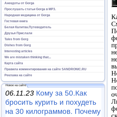
Анекдоты от Gorga
Прослушать статьи Gorga в МР3.
К
Народная медицина от Gorga
Гостевая книга
С
Белая Калитва.Путеводитель
П
Друзья Прислали
ф
Tales from Gorg
п
Dishes from Gorg
н
Interesting articles
н
We are mistaken thinking that...
Карта сайта
в
Правила комментирования на сайте SANDRONIC.RU
Н
Реклама на сайте
Н
п
Новое на сайте
06.11.23
Кому за 50.Как
о
Л
бросить курить и похудеть
ф
на 30 килограммов. Почему
с