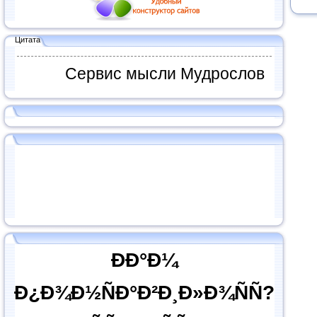
Цитата
Сервис мысли Мудрослов
ÐÐ°Ð¼
Ð¿Ð¾Ð½ÑÐ°Ð²Ð¸Ð»Ð¾ÑÑ?