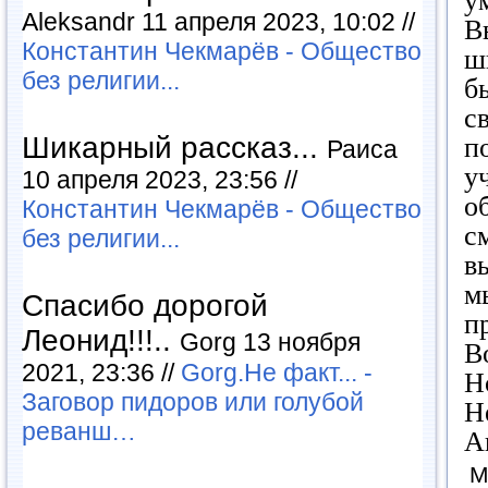
у
Aleksandr 11 апреля 2023, 10:02 //
В
Константин Чекмарёв - Общество
ш
без религии...
б
с
Шикарный рассказ...
п
Раиса
у
10 апреля 2023, 23:56 //
о
Константин Чекмарёв - Общество
с
без религии...
в
м
Спасибо дорогой
п
Леонид!!!..
Gorg 13 ноября
В
2021, 23:36 //
Gorg.Не факт... -
Н
Заговор пидоров или голубой
Н
реванш…
А
М