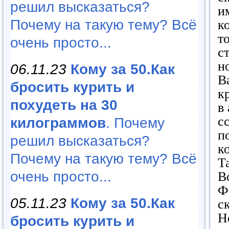
решил высказаться?
и
Почему на такую тему? Всё
к
т
очень просто...
с
н
06.11.23
Кому за 50.Как
В
бросить курить и
к
похудеть на 30
в
с
килограммов
. Почему
п
решил высказаться?
к
Почему на такую тему? Всё
Т
очень просто...
В
Ф
05.11.23
Кому за 50.Как
с
Н
бросить курить и