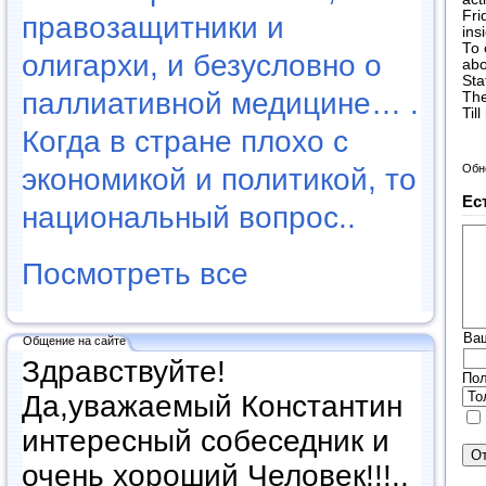
Fri
правозащитники и
ins
To 
олигархи, и безусловно о
abo
Sta
паллиативной медицине… .
The
Til
Когда в стране плохо с
Обн
экономикой и политикой, то
Ес
национальный вопрос..
Посмотреть все
Ва
Общение на сайте
Здравствуйте!
Пол
Да,уважаемый Константин
интересный собеседник и
очень хороший Человек!!!..