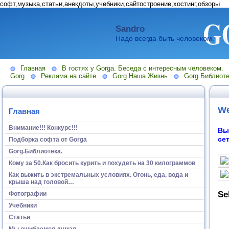
софт,музыка,статьи,анекдоты,учебники,сайтостроение,хостинг,обзоры
Sandro
Надо всегда быть человеком.
Главная
В гостях у Gorga. Беседа с интересным человеком.
Gorg
Реклама на сайте
Gorg.Наша Жизнь
Gorg.Библиоте
We
Главная
Внимание!!! Конкурс!!!
Вы
се
Подборка софта от Gorga
Gorg.Библиотека.
Кому за 50.Как бросить курить и похудеть на 30 килограммов
Как выжить в экстремальных условиях. Огонь, еда, вода и
крыша над головой…
Se
Фотографии
Учебники
Статьи
Мы ошибаемся думая...