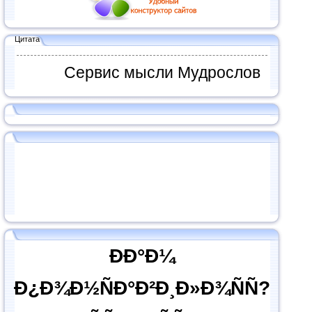
Цитата
Сервис мысли Мудрослов
ÐÐ°Ð¼
Ð¿Ð¾Ð½ÑÐ°Ð²Ð¸Ð»Ð¾ÑÑ?