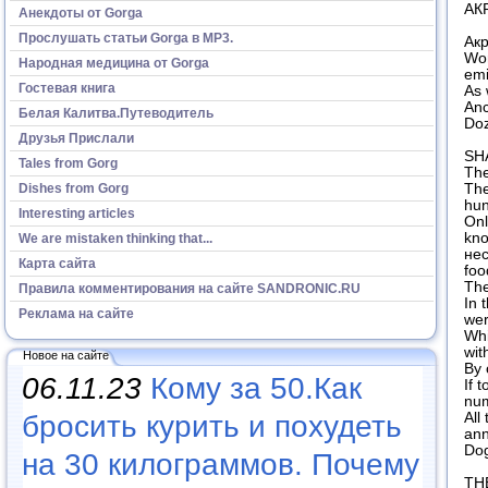
АК
Анекдоты от Gorga
Прослушать статьи Gorga в МР3.
Акр
Wor
Народная медицина от Gorga
emi
Гостевая книга
As 
Anc
Белая Калитва.Путеводитель
Doz
Друзья Прислали
SH
Tales from Gorg
The
Dishes from Gorg
The
hun
Interesting articles
Onl
kno
We are mistaken thinking that...
нес
Карта сайта
foo
The
Правила комментирования на сайте SANDRONIC.RU
In 
Реклама на сайте
wer
Whi
wit
Новое на сайте
By 
06.11.23
Кому за 50.Как
If 
num
бросить курить и похудеть
All
ann
Do
на 30 килограммов. Почему
TH