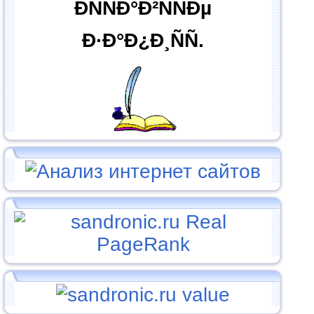
ÐÑÑÐ°Ð²ÑÑÐµ
Ð·Ð°Ð¿Ð¸ÑÑ.