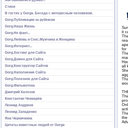
Стихи
В гостях у Gorga. Беседа с интересным человеком.
Gorg.Публикации за рубежом
Gorg.Наша Жизнь
Sur
it 
Gorg.Не факт...
The
Gorg.Любовь и Секс.Мужчина и Женщина
res
аре
Gorg.Интернет...
for
Gorg.Хостинг для Сайта
The
man
Gorg.Домен для Сайта
Hav
Gorg.Конструктор Сайтов
all
She
Gorg.Наполнение Сайта
agg
Gorg.Полезное для Сайта
Tha
wou
Gorg.Фильмотека
TH
Дмитрий Халезов
The
Константин Чекмарёв
pro
Onl
Леонид Андреев
act
Леонид Западенко
The
the
Яна Черничкина
Adv
Цитаты известных людей от Gorga