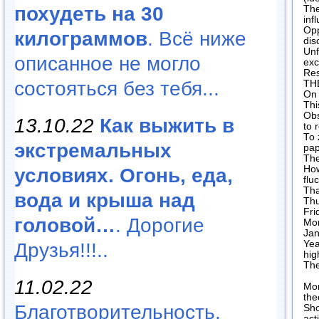
похудеть на 30
The
inf
Opp
килограммов
. Всё ниже
dis
Unf
описанное не могло
exc
Res
состояться без тебя...
TH
On 
Thi
Obs
13.10.22
Как выжить в
to 
To 
экстремальных
pap
The
How
условиях. Огонь, еда,
flu
Tha
вода и крыша над
Thu
Fri
головой…
. Дорогие
Mon
Jan
Yea
Друзья!!!..
hig
The
11.02.22
Mor
the
Благотворительность,
Sho
act