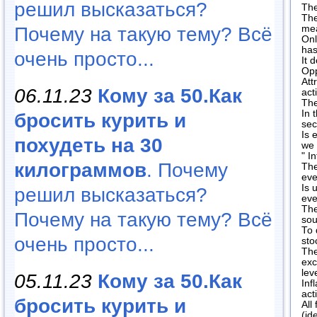
решил высказаться?
The
The
Почему на такую тему? Всё
mea
Onl
has
очень просто...
It 
Opp
Att
06.11.23
Кому за 50.Как
act
The
In 
бросить курить и
sec
Is 
похудеть на 30
we
" I
килограммов
. Почему
The
eve
Is 
решил высказаться?
eve
The
Почему на такую тему? Всё
sou
To 
очень просто...
sto
The
exc
lev
05.11.23
Кому за 50.Как
Inf
act
бросить курить и
All
(id