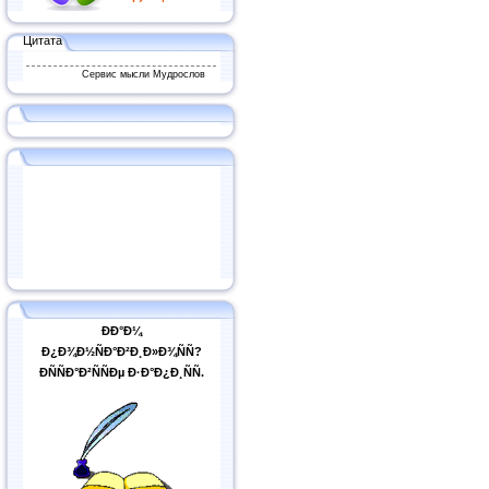
Цитата
Сервис мысли Мудрослов
ÐÐ°Ð¼
Ð¿Ð¾Ð½ÑÐ°Ð²Ð¸Ð»Ð¾ÑÑ?
ÐÑÑÐ°Ð²ÑÑÐµ Ð·Ð°Ð¿Ð¸ÑÑ.