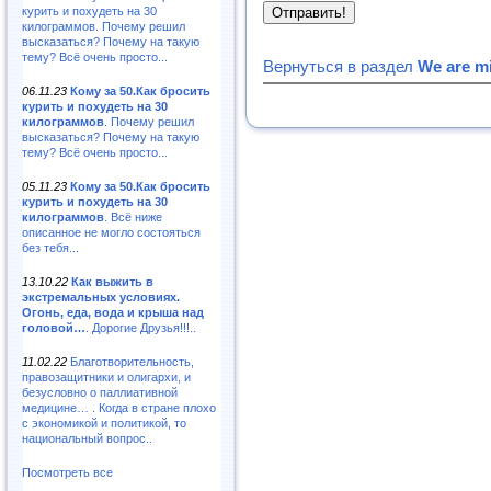
курить и похудеть на 30
килограммов. Почему решил
высказаться? Почему на такую
тему? Всё очень просто...
Вернуться в раздел
We are mi
06.11.23
Кому за 50.Как бросить
курить и похудеть на 30
килограммов
. Почему решил
высказаться? Почему на такую
тему? Всё очень просто...
05.11.23
Кому за 50.Как бросить
курить и похудеть на 30
килограммов
. Всё ниже
описанное не могло состояться
без тебя...
13.10.22
Как выжить в
экстремальных условиях.
Огонь, еда, вода и крыша над
головой…
. Дорогие Друзья!!!..
11.02.22
Благотворительность,
правозащитники и олигархи, и
безусловно о паллиативной
медицине… . Когда в стране плохо
с экономикой и политикой, то
национальный вопрос..
Посмотреть все