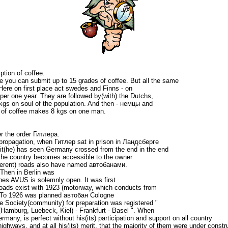
ion of coffee.
е you can submit up to 15 grades of coffee. But all the same
ere on first place act swedes and Finns - on
per one year. They are followed by(with) the Dutchs,
kgs on soul of the population. And then - немцы and
of coffee makes 8 kgs on one man.
 the order Гитлера.
 propagation, when Гитлер sat in prison in Ландсберге
 - it(he) has seen Germany crossed from the end in the end
the country becomes accessible to the owner
fferent) roads also have named автобанами.
 Then in Berlin was
ines AVUS is solemnly open. It was first
 roads exist with 1923 (motorway, which conducts from
). To 1926 was planned автобан Cologne
e Society(community) for preparation was registered "
Hamburg, Luebeck, Kiel) - Frankfurt - Basel ". When
any, is perfect without his(its) participation and support on all country
highways, and at all his(its) merit, that the majority of them were under constr