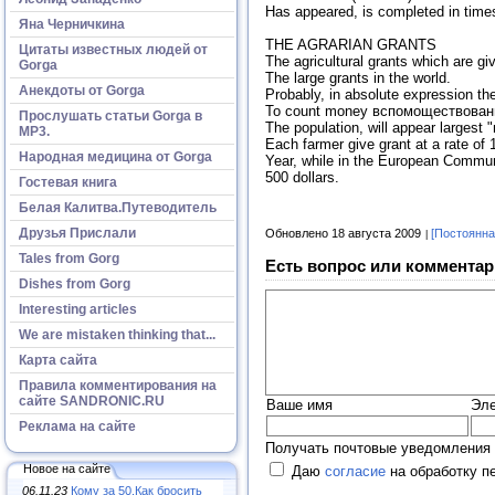
Has appeared, is completed in tim
Яна Черничкина
THE AGRARIAN GRANTS
Цитаты известных людей от
The agricultural grants which are 
Gorga
The large grants in the world.
Анекдоты от Gorga
Probably, in absolute expression the
To count money вспомоществование,
Прослушать статьи Gorga в
The population, will appear larges
МР3.
Each farmer give grant at a rate of 1
Народная медицина от Gorga
Year, while in the European Commun
500 dollars.
Гостевая книга
Белая Калитва.Путеводитель
Друзья Прислали
Обновлено 18 августа 2009
[Постоянна
Tales from Gorg
Есть вопрос или комментар
Dishes from Gorg
Interesting articles
We are mistaken thinking that...
Карта сайта
Правила комментирования на
сайте SANDRONIC.RU
Ваше имя
Эле
Реклама на сайте
Получать почтовые уведомления 
Новое на сайте
Даю
согласие
на обработку п
06.11.23
Кому за 50.Как бросить