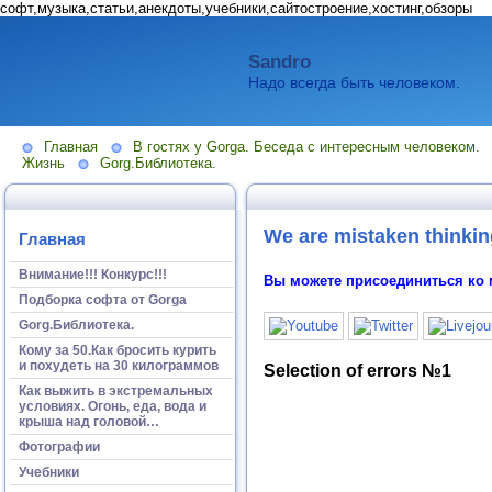
софт,музыка,статьи,анекдоты,учебники,сайтостроение,хостинг,обзоры
Sandro
Надо всегда быть человеком.
Главная
В гостях у Gorga. Беседа с интересным человеком.
Жизнь
Gorg.Библиотека.
We are mistaken thinking
Главная
Внимание!!! Конкурс!!!
Вы можете присоединиться ко 
Подборка софта от Gorga
Gorg.Библиотека.
Кому за 50.Как бросить курить
и похудеть на 30 килограммов
Selection of errors №1
Как выжить в экстремальных
условиях. Огонь, еда, вода и
крыша над головой…
Фотографии
Учебники