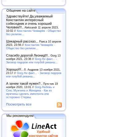
Общение на сайте
Здравствуйте! Да,уважаемый
Константин интересный
собеседник и очень хороший
Человек!!!..
Aleksandr 11 апреля 2023,
10:02 //
Константин Чекмарёв - Общество
без религии...
Шикарный рассказ...
Раиса 10 апреля
2023, 23:56 //
Константин Чекмарёв -
Общество без религии...
Спасибо дорогой Леонид!!!..
Gorg 13
ноября 2021, 23:36 //
Gorg.Не факт... -
Заговор пидоров или голубой реванш…
Хорошо!!!..
Л. Андреев 13 ноября 2021,
23:17 //
Gorg.Не факт... - Заговор пидоров
или голубой реванш…
А зачем такой нужен?..
Пупсчик 19
ноября 2020, 13:01 //
Gorg.Любовь и
Секс.Мужчина и Женщина - Как из
мужчины сделать импотента или
осторожно Стервы.
Посмотреть все
Мы рекомендуем