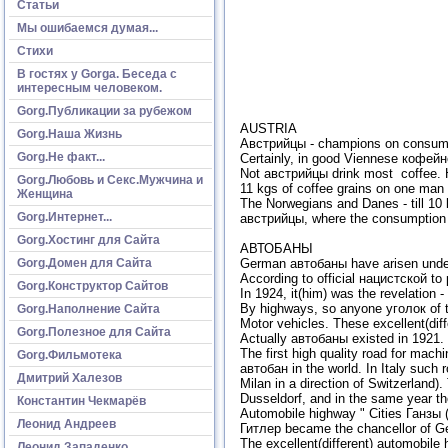
Статьи
Мы ошибаемся думая...
Стихи
В гостях у Gorga. Беседа с
интересным человеком.
Gorg.Публикации за рубежом
AUSTRIA
Gorg.Наша Жизнь
Австрийцы - champions on consumpt
Gorg.Не факт...
Certainly, in good Viennese кофейн
Not австрийцы drink most coffee. H
Gorg.Любовь и Секс.Мужчина и
11 kgs of coffee grains on one man 
Женщина
The Norwegians and Danes - till 10 
Gorg.Интернет...
австрийцы, where the consumption 
Gorg.Хостинг для Сайта
АВТОБАНЫ
Gorg.Домен для Сайта
German автобаны have arisen under
According to official нацистской to
Gorg.Конструктор Сайтов
In 1924, it(him) was the revelation
By highways, so anyone уголок of 
Gorg.Наполнение Сайта
Motor vehicles. These excellent(di
Gorg.Полезное для Сайта
Actually автобаны existed in 1921.
The first high quality road for mach
Gorg.Фильмотека
автобан in the world. In Italy such
Дмитрий Халезов
Milan in a direction of Switzerland
Dusseldorf, and in the same year th
Константин Чекмарёв
Automobile highway " Cities Ганзы (
Леонид Андреев
Гитлер became the chancellor of Germ
The excellent(different) automobile 
Леонид Западенко