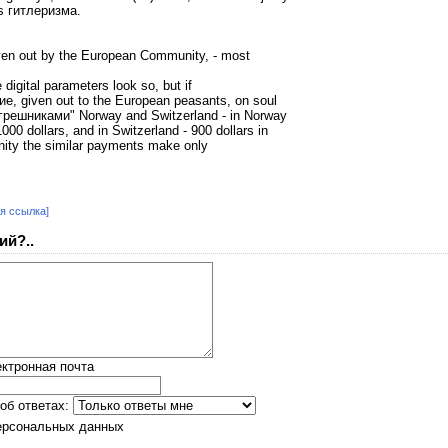
es гитлеризма.
given out by the European Community, - most
 digital parameters look so, but if
 given out to the European peasants, on soul
t "грешниками" Norway and Switzerland - in Norway
000 dollars, and in Switzerland - 900 dollars in
ity the similar payments make only
я ссылка]
ий?..
ктронная почта
об ответах:
ерсональных данных