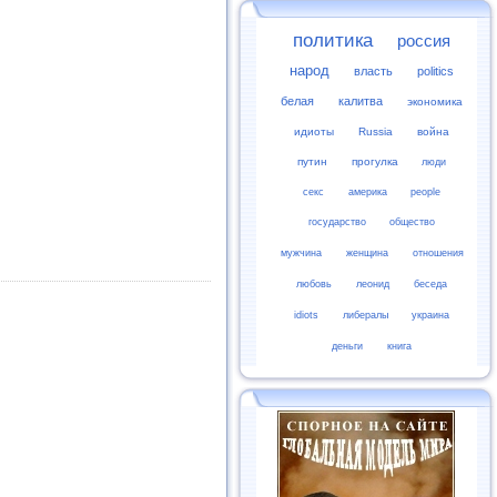
политика
россия
народ
власть
politics
белая
калитва
экономика
идиоты
Russia
война
путин
прогулка
люди
секс
америка
people
государство
общество
мужчина
женщина
отношения
любовь
леонид
беседа
idiots
либералы
украина
деньги
книга