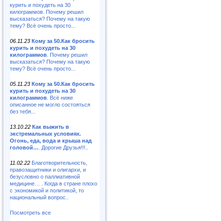
курить и похудеть на 30
килограммов. Почему решил
высказаться? Почему на такую
тему? Всё очень просто...
06.11.23
Кому за 50.Как бросить
курить и похудеть на 30
килограммов
. Почему решил
высказаться? Почему на такую
тему? Всё очень просто...
05.11.23
Кому за 50.Как бросить
курить и похудеть на 30
килограммов
. Всё ниже
описанное не могло состояться
без тебя...
13.10.22
Как выжить в
экстремальных условиях.
Огонь, еда, вода и крыша над
головой…
. Дорогие Друзья!!!..
11.02.22
Благотворительность,
правозащитники и олигархи, и
безусловно о паллиативной
медицине… . Когда в стране плохо
с экономикой и политикой, то
национальный вопрос..
Посмотреть все