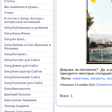
Статьи
Мы ошибаемся думая...
Стихи
В гостях у Gorga. Беседа с
интересным человеком.
Gorg.Публикации за рубежом
Gorg.Наша Жизнь
Gorg.Не факт...
Gorg.Любовь и Секс.Мужчина и
Женщина
Gorg.Интернет...
Gorg.Хостинг для Сайта
Gorg.Домен для Сайта
Девушка, вы москвичка? - Да, а ш
Gorg.Конструктор Сайтов
приходится некоторые откладыват
Gorg.Наполнение Сайта
Метки:
лимитчики
,
мигранты
,
мо
Gorg.Полезное для Сайта
Комменти
Обновлено 13 ноября 2013
Gorg.Фильмотека
Дмитрий Халезов
Всего: 1
Константин Чекмарёв
Леонид Андреев
Леонид Западенко