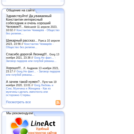
Общение на сайте
Здравствуйте! Да,уважаемый
Константин интересный
собеседник и очень хороший
Человек!!!..
Aleksandr 11 апреля 2023,
10:02 //
Константин Чекмарёв - Общество
без религии...
Шикарный рассказ...
Раиса 10 апреля
2023, 23:56 //
Константин Чекмарёв -
Общество без религии...
Спасибо дорогой Леонид!!!..
Gorg 13
ноября 2021, 23:36 //
Gorg.Не факт... -
Заговор пидоров или голубой реванш…
Хорошо!!!..
Л. Андреев 13 ноября 2021,
23:17 //
Gorg.Не факт... - Заговор пидоров
или голубой реванш…
А зачем такой нужен?..
Пупсчик 19
ноября 2020, 13:01 //
Gorg.Любовь и
Секс.Мужчина и Женщина - Как из
мужчины сделать импотента или
осторожно Стервы.
Посмотреть все
Мы рекомендуем