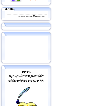
Цитата
Сервис мысли Мудрослов
ÐÐ°Ð¼
Ð¿Ð¾Ð½ÑÐ°Ð²Ð¸Ð»Ð¾ÑÑ?
ÐÑÑÐ°Ð²ÑÑÐµ Ð·Ð°Ð¿Ð¸ÑÑ.