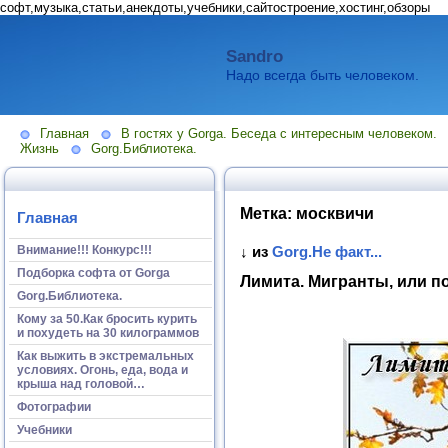
софт,музыка,статьи,анекдоты,учебники,сайтостроение,хостинг,обзоры
Sandro
Надо всегда быть человеком.
Главная
В гостях у Gorga. Беседа с интересным человеком.
Жизнь
Gorg.Библиотека.
Метка:
москвичи
Главная
Внимание!!! Конкурс!!!
↓ из
Gorg.Не факт...
Подборка софта от Gorga
Лимита. Мигранты, или 
Gorg.Библиотека.
Кому за 50.Как бросить курить
и похудеть на 30 килограммов
Как выжить в экстремальных
условиях. Огонь, еда, вода и
крыша над головой…
Фотографии
Учебники