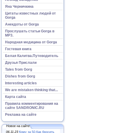
Яна Черничкина
Цитаты известных людей от
Gorga
Анекдоты от Gorga
Прослушать статьи Gorga в
МР3.
Народная медицина от Gorga
Гостевая книга
Белая Калитва.Путеводитель
Друзья Прислали
Tales from Gorg
Dishes from Gorg
Interesting articles
We are mistaken thinking that...
Карта сайта
Правила комментирования на
сайте SANDRONIC.RU
Реклама на сайте
Новое на сайте
06.11.23
Кому за 50.Как бросить