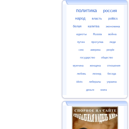
политика
россия
народ
власть
politics
белая
калитва
экономика
идиоты
Russia
война
путин
прогулка
люди
секс
америка
people
государство
общество
мужчина
женщина
отношения
любовь
леонид
беседа
idiots
либералы
украина
деньги
книга