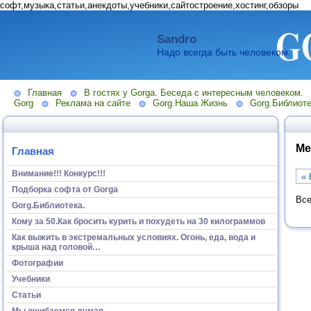
софт,музыка,статьи,анекдоты,учебники,сайтостроение,хостинг,обзоры
Sandro
Надо всегда быть человеком.
Главная
В гостях у Gorga. Беседа с интересным человеком.
Gorg
Реклама на сайте
Gorg.Наша Жизнь
Gorg.Библиоте
Ме
Главная
Внимание!!! Конкурс!!!
« 
Подборка софта от Gorga
Все
Gorg.Библиотека.
Кому за 50.Как бросить курить и похудеть на 30 килограммов
Как выжить в экстремальных условиях. Огонь, еда, вода и
крыша над головой…
Фотографии
Учебники
Статьи
Мы ошибаемся думая...