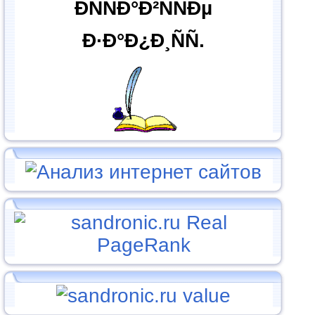
ÐÑÑÐ°Ð²ÑÑÐµ
Ð·Ð°Ð¿Ð¸ÑÑ.