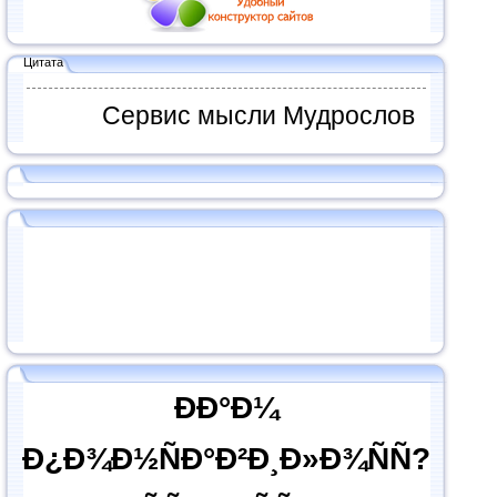
Цитата
Сервис мысли Мудрослов
ÐÐ°Ð¼
Ð¿Ð¾Ð½ÑÐ°Ð²Ð¸Ð»Ð¾ÑÑ?