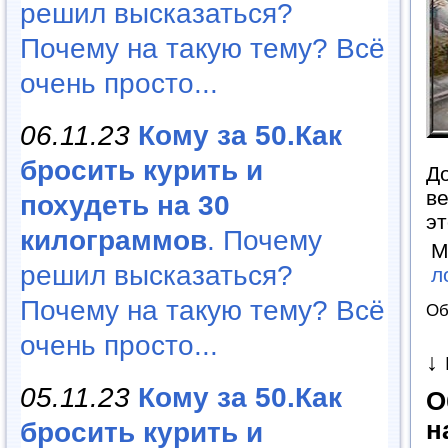
решил высказаться?
Почему на такую тему? Всё
очень просто...
06.11.23
Кому за 50.Как
бросить курить и
До
ве
похудеть на 30
эт
килограммов
. Почему
М
решил высказаться?
л
Почему на такую тему? Всё
Об
очень просто...
↓
05.11.23
Кому за 50.Как
О
н
бросить курить и