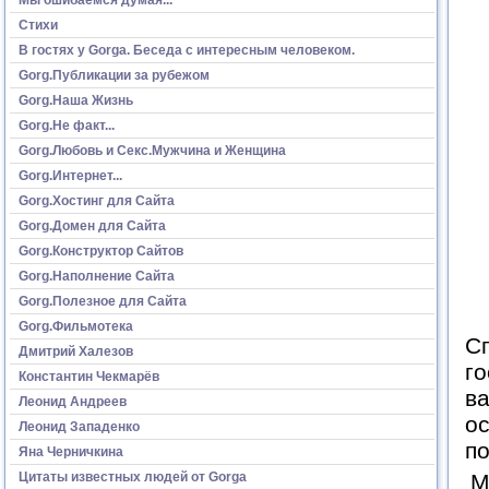
Стихи
В гостях у Gorga. Беседа с интересным человеком.
Gorg.Публикации за рубежом
Gorg.Наша Жизнь
Gorg.Не факт...
Gorg.Любовь и Секс.Мужчина и Женщина
Gorg.Интернет...
Gorg.Хостинг для Сайта
Gorg.Домен для Сайта
Gorg.Конструктор Сайтов
Gorg.Наполнение Сайта
Gorg.Полезное для Сайта
Gorg.Фильмотека
Сп
Дмитрий Халезов
го
Константин Чекмарёв
ва
Леонид Андреев
о
Леонид Западенко
по
Яна Черничкина
Цитаты известных людей от Gorga
М