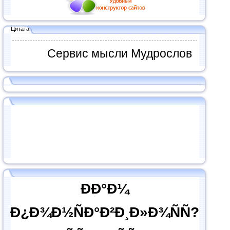
Цитата
Сервис мысли Мудрослов
ÐÐ°Ð¼
Ð¿Ð¾Ð½ÑÐ°Ð²Ð¸Ð»Ð¾ÑÑ?