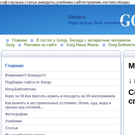
софт,музыка,статьи,анекдоты,учебники,сайтостроение,хостинг,обзоры
Sandro
Надо всегда быть человеком.
Главная
В гостях у Gorga. Беседа с интересным человеком.
Gorg
Реклама на сайте
Gorg.Наша Жизнь
Gorg.Библиоте
М
Главная
Внимание!!! Конкурс!!!
↓
Подборка софта от Gorga
Gorg.Библиотека.
С
Кому за 50.Как бросить курить и похудеть на 30 килограммов
с
Как выжить в экстремальных условиях. Огонь, еда, вода и
крыша над головой…
Фотографии
Учебники
Статьи
Мы ошибаемся думая...