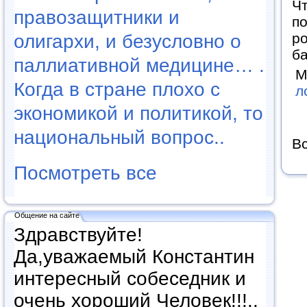
Чт
правозащитники и
п
ро
олигархи, и безусловно о
ба
паллиативной медицине… .
М
Когда в стране плохо с
л
экономикой и политикой, то
национальный вопрос..
Вс
Посмотреть все
Общение на сайте
Здравствуйте!
Да,уважаемый Константин
интересный собеседник и
очень хороший Человек!!!..