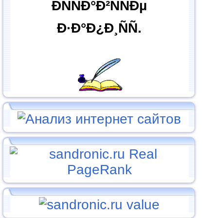
ÐÑÑÐ°Ð²ÑÑÐµ
Ð·Ð°Ð¿Ð¸ÑÑ.