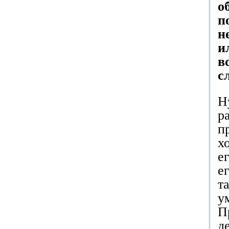
о
п
н
и
в
с
Н
р
п
х
е
е
т
у
П
д