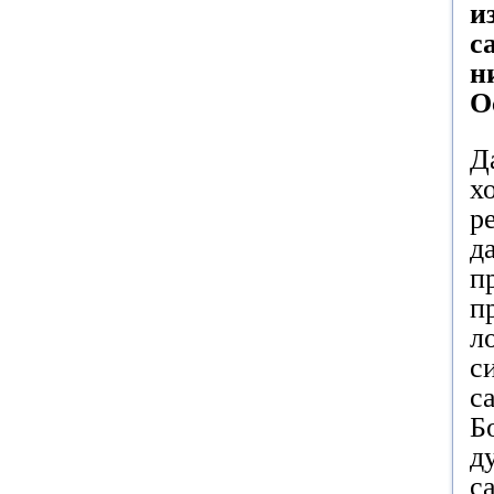
и
с
н
О
Д
х
р
д
п
п
л
с
с
Б
д
с