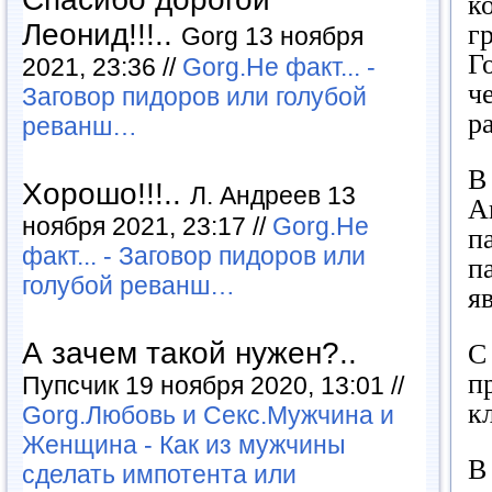
к
Леонид!!!..
г
Gorg 13 ноября
Г
2021, 23:36 //
Gorg.Не факт... -
ч
Заговор пидоров или голубой
р
реванш…
В
Хорошо!!!..
Л. Андреев 13
А
ноября 2021, 23:17 //
Gorg.Не
п
факт... - Заговор пидоров или
п
голубой реванш…
я
А зачем такой нужен?..
С
п
Пупсчик 19 ноября 2020, 13:01 //
к
Gorg.Любовь и Секс.Мужчина и
Женщина - Как из мужчины
В
сделать импотента или