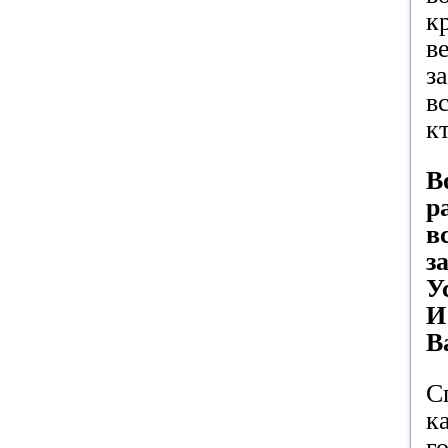
к
в
з
в
к
В
р
в
з
У
И
В
С
к
г