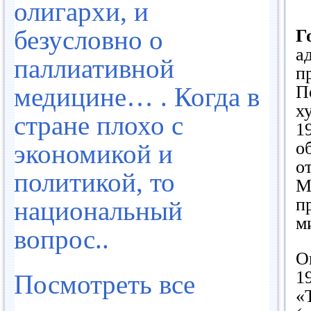
олигархи, и
безусловно о
Г
а
паллиативной
п
П
медицине… . Когда в
х
стране плохо с
1
о
экономикой и
о
политикой, то
М
п
национальный
м
вопрос..
О
1
Посмотреть все
«