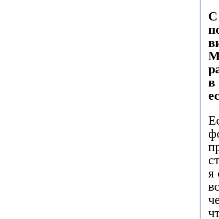
С
п
в
М
р
в
е
Е
ф
п
с
я
в
ч
ч