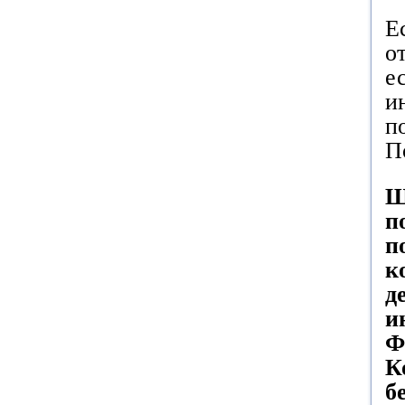
Е
о
е
и
п
П
Ш
п
п
к
д
и
Ф
К
б