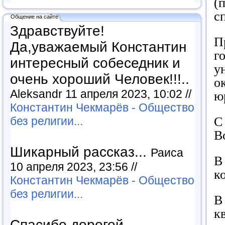
(
с
Общение на сайте
Здравствуйте!
П
Да,уважаемый Константин
г
интересный собеседник и
у
очень хороший Человек!!!..
о
Aleksandr 11 апреля 2023, 10:02 //
ю
Константин Чекмарёв - Общество
С
без религии...
В
Шикарный рассказ...
Раиса
В
10 апреля 2023, 23:56 //
к
Константин Чекмарёв - Общество
без религии...
В
к
Спасибо дорогой