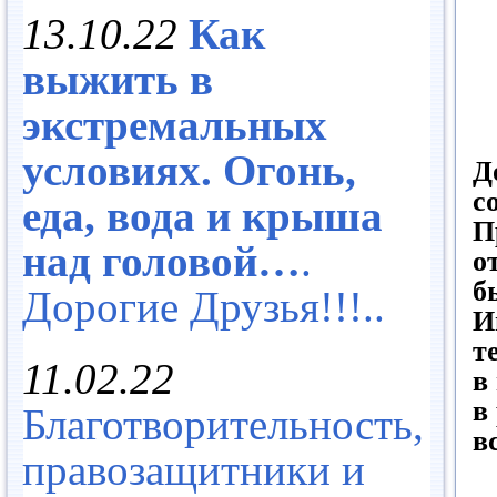
13.10.22
Как
выжить в
экстремальных
условиях. Огонь,
Д
с
еда, вода и крыша
П
над головой…
.
о
б
Дорогие Друзья!!!..
И
т
11.02.22
в
в
Благотворительность,
в
правозащитники и