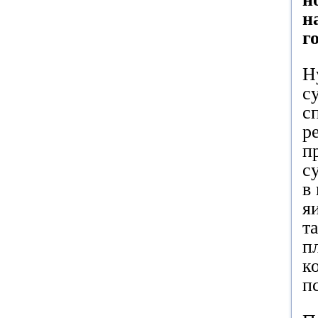
н
г
Н
с
с
р
п
с
в
я
т
п
к
п