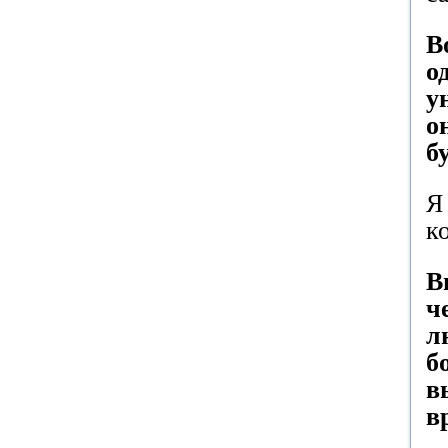
В
о
у
о
б
Я
ко
В
ч
л
б
в
в