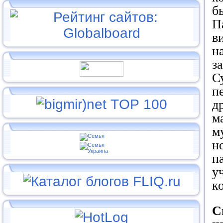
б
П
в
н
з
С
п
д
м
м
н
п
у
к
С