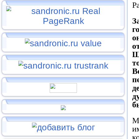
Р
З
г
о
о
Ш
т
В
п
д
д
б
М
и
к