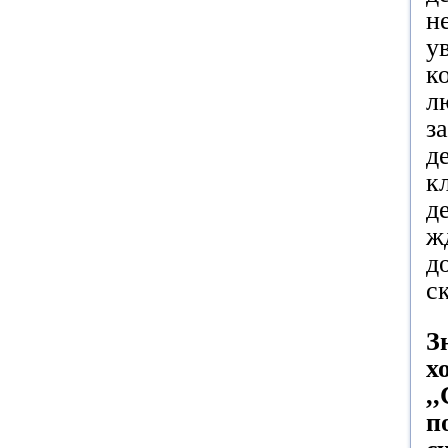
н
у
к
л
з
д
к
д
ж
д
с
З
х
,
п