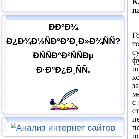
К
п
ÐÐ°Ð¼
Г
Ð¿Ð¾Ð½ÑÐ°Ð²Ð¸Ð»Ð¾ÑÑ?
т
с
ÐÑÑÐ°Ð²ÑÑÐµ
ф
п
Ð·Ð°Ð¿Ð¸ÑÑ.
к
з
м
с
с
п
п
п