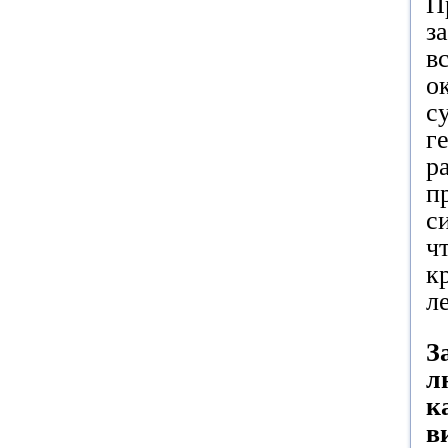
П
з
в
о
с
г
р
п
с
ч
к
л
З
л
к
в