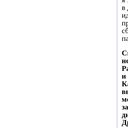
в
и
п
с
п
С
н
Р
и
К
в
м
з
д
Д