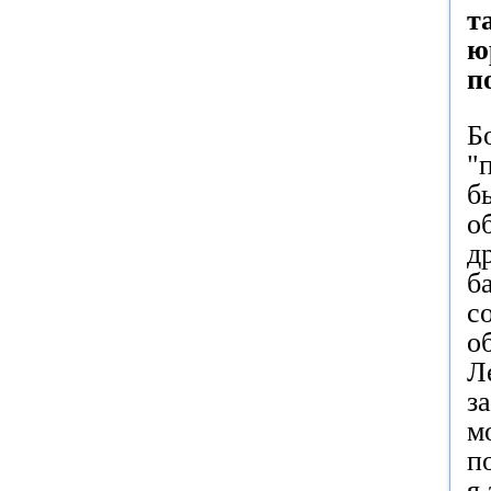
т
ю
п
Б
"
б
о
д
б
с
о
Л
з
м
п
я