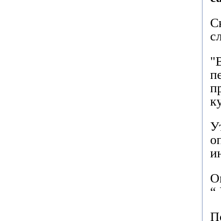
С
с
"
п
п
к
У
о
и
О
“
П