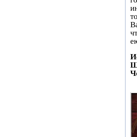
и
т
В
ч
е
И
Ш
Ч