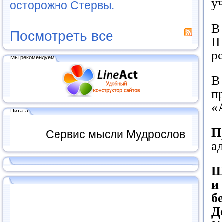
у
осторожно Стервы.
В
Посмотреть все
I
р
Мы рекомендуем
В
п
«
Цитата
П
Сервис мысли Мудрослов
а
Ш
и
б
Д