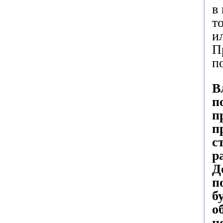
в
т
и
П
п
В
п
п
п
с
р
Д
п
б
о
н