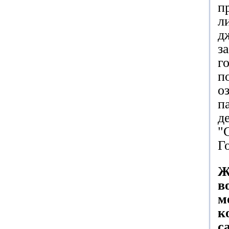
п
л
д
з
г
п
о
п
д
"
Г
Ж
в
м
к
с