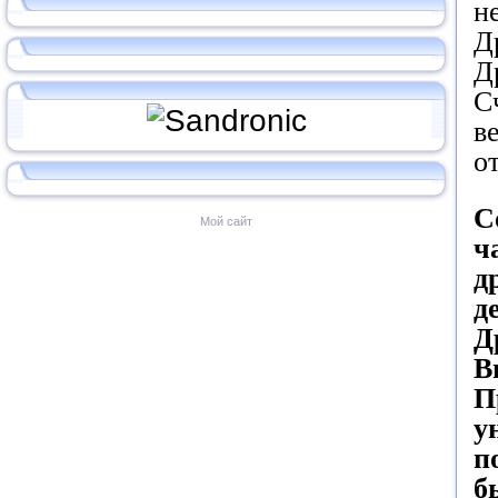
н
Д
Д
С
в
о
С
Мой сайт
ч
д
д
Д
В
П
у
п
б