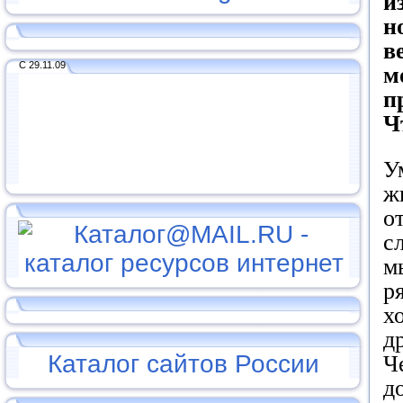
и
н
в
С 29.11.09
м
п
Ч
У
ж
о
с
м
р
х
д
Каталог сайтов России
Ч
д