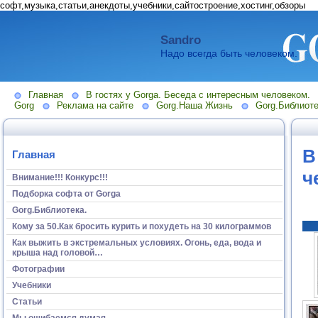
софт,музыка,статьи,анекдоты,учебники,сайтостроение,хостинг,обзоры
Sandro
Надо всегда быть человеком.
Главная
В гостях у Gorga. Беседа с интересным человеком.
Gorg
Реклама на сайте
Gorg.Наша Жизнь
Gorg.Библиоте
В
Главная
ч
Внимание!!! Конкурс!!!
Подборка софта от Gorga
Gorg.Библиотека.
Кому за 50.Как бросить курить и похудеть на 30 килограммов
Как выжить в экстремальных условиях. Огонь, еда, вода и
крыша над головой…
Фотографии
Учебники
Статьи
Мы ошибаемся думая...