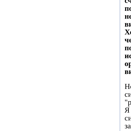
с
п
н
в
Х
ч
п
и
о
в
Н
с
"
Я
с
з