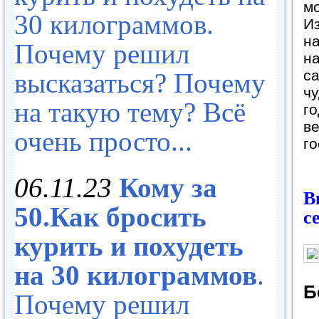
м
30 килограммов.
Из
н
Почему решил
на
са
высказаться? Почему
чу
на такую тему? Всё
го
ве
очень просто...
го
06.11.23
Кому за
В
50.Как бросить
с
курить и похудеть
на 30 килограммов
.
Б
Почему решил