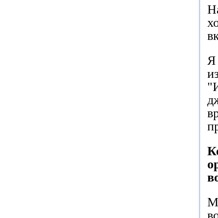
Н
х
в
Я
и
"
д
в
п
К
о
в
М
в