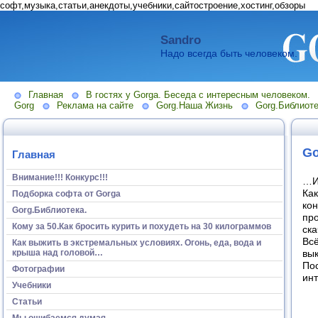
софт,музыка,статьи,анекдоты,учебники,сайтостроение,хостинг,обзоры
Sandro
Надо всегда быть человеком.
Главная
В гостях у Gorga. Беседа с интересным человеком.
Gorg
Реклама на сайте
Gorg.Наша Жизнь
Gorg.Библиоте
Go
Главная
Внимание!!! Конкурс!!!
…И
Как
Подборка софта от Gorga
кон
Gorg.Библиотека.
про
Кому за 50.Как бросить курить и похудеть на 30 килограммов
ска
Всё
Как выжить в экстремальных условиях. Огонь, еда, вода и
крыша над головой…
вы
По
Фотографии
ин
Учебники
Статьи
Мы ошибаемся думая...