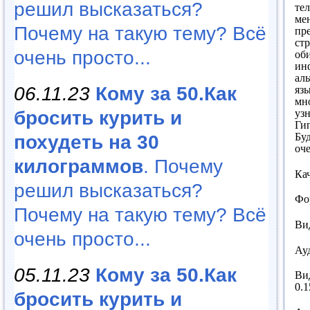
решил высказаться?
тел
ме
Почему на такую тему? Всё
пр
стр
очень просто...
об
ин
аль
06.11.23
Кому за 50.Как
яз
мн
уз
бросить курить и
Ги
Бу
похудеть на 30
оч
килограммов
. Почему
Ка
решил высказаться?
Фо
Почему на такую тему? Всё
Ви
очень просто...
Ау
05.11.23
Кому за 50.Как
Ви
0.1
бросить курить и