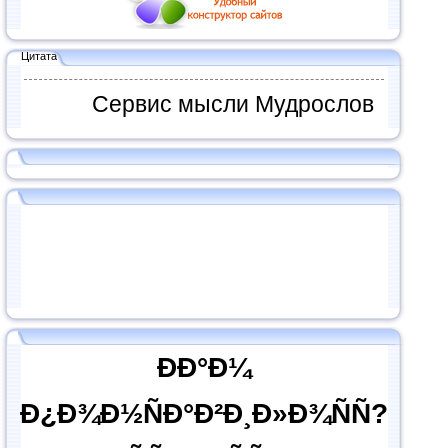
Цитата
Сервис мысли Мудрослов
ÐÐ°Ð¼
Ð¿Ð¾Ð½ÑÐ°Ð²Ð¸Ð»Ð¾ÑÑ?