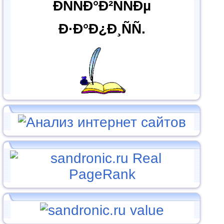
ÐÑÑÐ°Ð²ÑÑÐµ
Ð·Ð°Ð¿Ð¸ÑÑ.