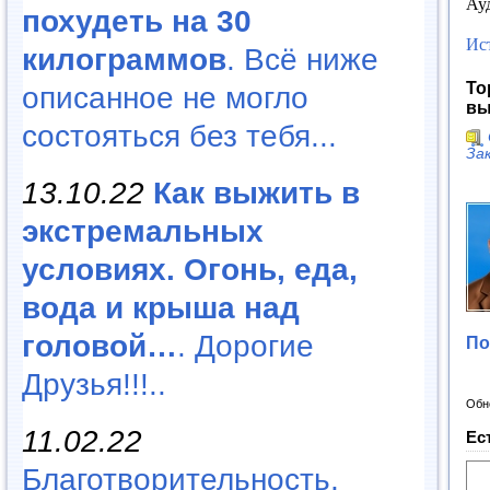
Ау
похудеть на 30
Ис
килограммов
. Всё ниже
То
описанное не могло
вы
состояться без тебя...
Зак
13.10.22
Как выжить в
экстремальных
условиях. Огонь, еда,
вода и крыша над
головой…
. Дорогие
По
Друзья!!!..
Обн
11.02.22
Ес
Благотворительность,