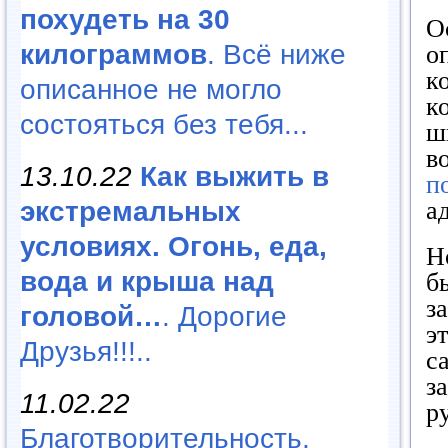
похудеть на 30
О
килограммов
. Всё ниже
о
к
описанное не могло
к
состояться без тебя...
ш
в
13.10.22
Как выжить в
п
экстремальных
а
условиях. Огонь, еда,
Н
вода и крыша над
б
з
головой…
. Дорогие
э
Друзья!!!..
с
з
11.02.22
р
Благотворительность,