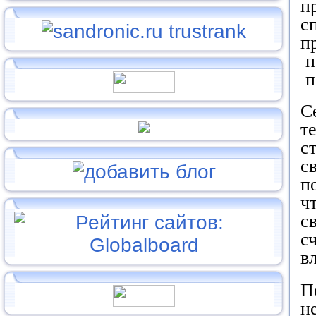
п
с
п
п
п
С
т
с
с
п
ч
с
с
в
П
н