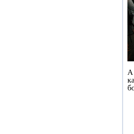
А
к
б