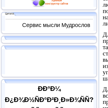
л
п
Цитата
н
л
Сервис мысли Мудрослов
Д
п
т
с
в
и
у
ш
ÐÐ°Ð¼
Д
в
Ð¿Ð¾Ð½ÑÐ°Ð²Ð¸Ð»Ð¾ÑÑ?
п