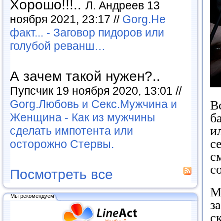
Хорошо!!!..
Л. Андреев 13
ноября 2021, 23:17 //
Gorg.Не
факт... - Заговор пидоров или
голубой реванш…
А зачем такой нужен?..
Пупсчик 19 ноября 2020, 13:01 //
Gorg.Любовь и Секс.Мужчина и
В
Женщина - Как из мужчины
б
и
сделать импотента или
с
осторожно Стервы.
с
с
Посмотреть все
М
Мы рекомендуем
з
с