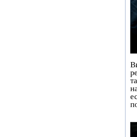
В
р
т
н
е
п