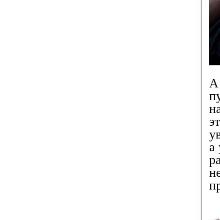
А
п
н
э
у
а
р
н
п