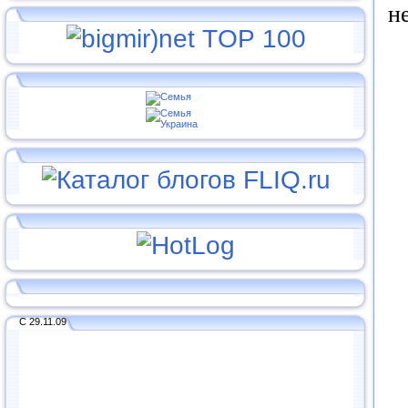
н
С 29.11.09