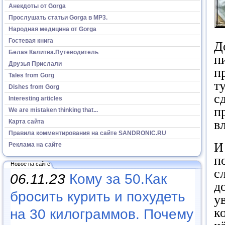
Анекдоты от Gorga
Прослушать статьи Gorga в МР3.
Народная медицина от Gorga
Гостевая книга
Д
Белая Калитва.Путеводитель
п
Друзья Прислали
п
Tales from Gorg
т
Dishes from Gorg
с
Interesting articles
п
We are mistaken thinking that...
в
Карта сайта
Правила комментирования на сайте SANDRONIC.RU
И
Реклама на сайте
п
Новое на сайте
с
06.11.23
Кому за 50.Как
д
бросить курить и похудеть
у
к
на 30 килограммов. Почему