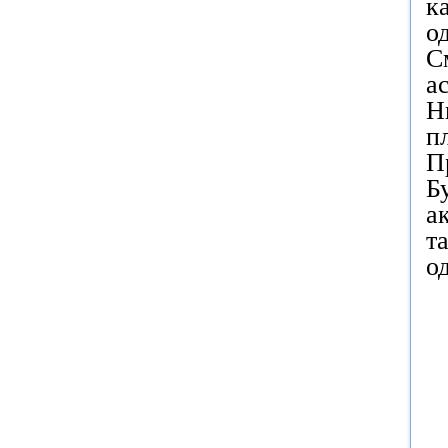
к
о
С
а
Н
п
П
Б
а
т
о