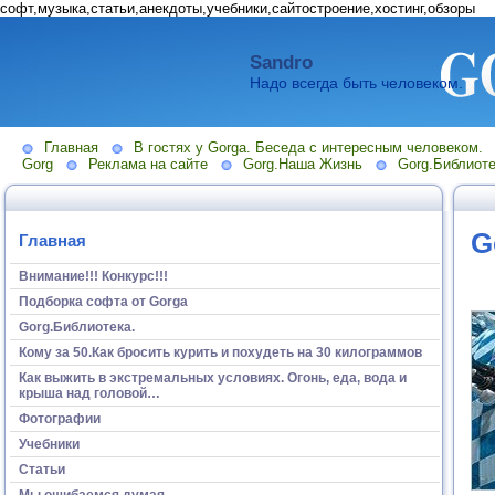
софт,музыка,статьи,анекдоты,учебники,сайтостроение,хостинг,обзоры
Sandro
Надо всегда быть человеком.
Главная
В гостях у Gorga. Беседа с интересным человеком.
Gorg
Реклама на сайте
Gorg.Наша Жизнь
Gorg.Библиоте
G
Главная
Внимание!!! Конкурс!!!
Подборка софта от Gorga
Gorg.Библиотека.
Кому за 50.Как бросить курить и похудеть на 30 килограммов
Как выжить в экстремальных условиях. Огонь, еда, вода и
крыша над головой…
Фотографии
Учебники
Статьи
Мы ошибаемся думая...