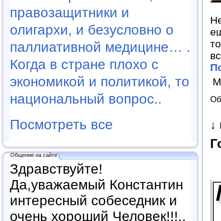
правозащитники и
Не
олигархи, и безусловно о
ещ
то
паллиативной медицине… .
вс
Когда в стране плохо с
П
экономикой и политикой, то
М
национальный вопрос..
Об
Посмотреть все
↓
Г
Общение на сайте
Здравствуйте!
Да,уважаемый Константин
интересный собеседник и
очень хороший Человек!!!..