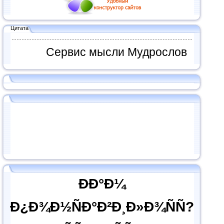
Цитата
Сервис мысли Мудрослов
ÐÐ°Ð¼
Ð¿Ð¾Ð½ÑÐ°Ð²Ð¸Ð»Ð¾ÑÑ?