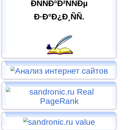
ÐÑÑÐ°Ð²ÑÑÐµ
Ð·Ð°Ð¿Ð¸ÑÑ.