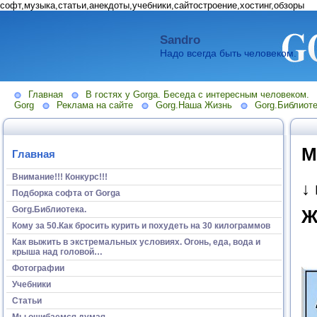
софт,музыка,статьи,анекдоты,учебники,сайтостроение,хостинг,обзоры
Sandro
Надо всегда быть человеком.
Главная
В гостях у Gorga. Беседа с интересным человеком.
Gorg
Реклама на сайте
Gorg.Наша Жизнь
Gorg.Библиоте
М
Главная
Внимание!!! Конкурс!!!
↓
Подборка софта от Gorga
Gorg.Библиотека.
Ж
Кому за 50.Как бросить курить и похудеть на 30 килограммов
Как выжить в экстремальных условиях. Огонь, еда, вода и
крыша над головой…
Фотографии
Учебники
Статьи
Мы ошибаемся думая...