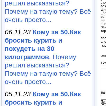
решил высказаться?
ско
воз
Почему на такую тему? Всё
фле
,,п
ест
очень просто...
пр
Фот
Stu
06.11.23
Кому за 50.Как
тор
Чт
про
бросить курить и
сл
Ме
похудеть на 30
килограммов
. Почему
Обн
Ес
решил высказаться?
Почему на такую тему? Всё
очень просто...
05.11.23
Кому за 50.Как
Ва
бросить курить и
Пол