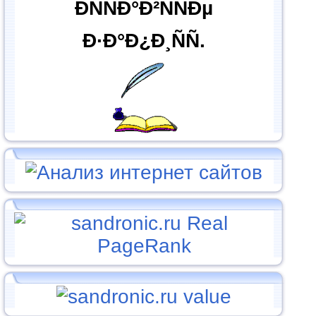
ÐÑÑÐ°Ð²ÑÑÐµ
Ð·Ð°Ð¿Ð¸ÑÑ.