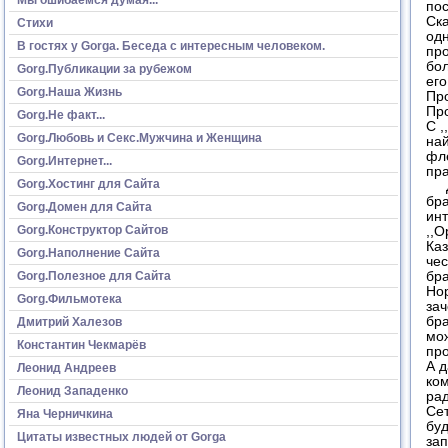
по
Ска
Стихи
одн
В гостях у Gorga. Беседа с интересным человеком.
пр
бо
Gorg.Публикации за рубежом
его
Gorg.Наша Жизнь
Про
Про
Gorg.Не факт...
С ,
Gorg.Любовь и Секс.Мужчина и Женщина
най
фле
Gorg.Интернет...
пра
Gorg.Хостинг для Сайта
До
бра
Gorg.Домен для Сайта
инт
Gorg.Конструктор Сайтов
,,O
Ка
Gorg.Наполнение Сайта
че
Gorg.Полезное для Сайта
бра
Нор
Gorg.Фильмотека
зач
бра
Дмитрий Халезов
мож
Константин Чекмарёв
про
А д
Леонид Андреев
ком
Леонид Западенко
рад
Сет
Яна Черничкина
буд
Цитаты известных людей от Gorga
зап