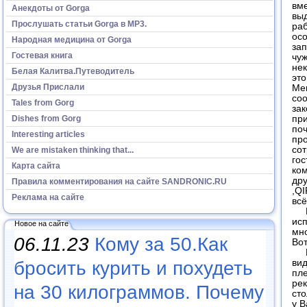
вме
Анекдоты от Gorga
выд
Прослушать статьи Gorga в МР3.
раб
осо
Народная медицина от Gorga
за
Гостевая книга
чуж
нек
Белая Калитва.Путеводитель
это
Друзья Прислали
Мен
со
Tales from Gorg
зак
Dishes from Gorg
при
поч
Interesting articles
про
сот
We are mistaken thinking that...
гос
Карта сайта
ком
дру
Правила комментирования на сайте SANDRONIC.RU
,QI
Реклама на сайте
всё
Вы
исп
Новое на сайте
мно
06.11.23
Кому за 50.Как
Вот
Ес
бросить курить и похудеть
вид
пле
рек
на 30 килограммов. Почему
сто
у В