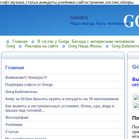
софт,музыка,статьи,анекдоты,учебники,сайтостроение,хостинг,обзоры
Sandro
Надо всегда быть человеком.
Главная
В гостях у Gorga. Беседа с интересным человеком.
Gorg
Реклама на сайте
Gorg.Наша Жизнь
Gorg.Библиоте
Go
Главная
Внимание!!! Конкурс!!!
Вы
се
Подборка софта от Gorga
Gorg.Библиотека.
Кому за 50.Как бросить курить и похудеть на 30 килограммов
Как выжить в экстремальных условиях. Огонь, еда, вода и
крыша над головой…
По
Фотографии
Учебники
Пон
сра
Статьи
исх
Мы ошибаемся думая...