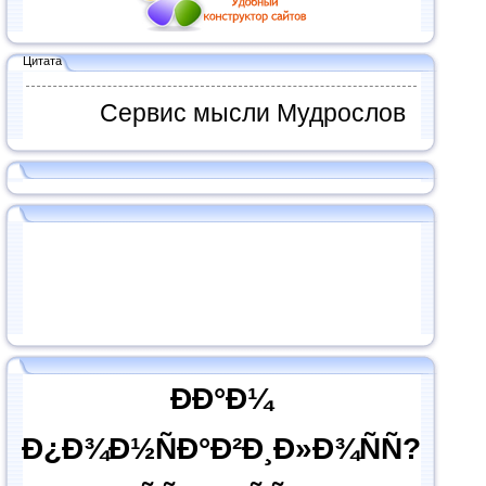
Цитата
Сервис мысли Мудрослов
ÐÐ°Ð¼
Ð¿Ð¾Ð½ÑÐ°Ð²Ð¸Ð»Ð¾ÑÑ?