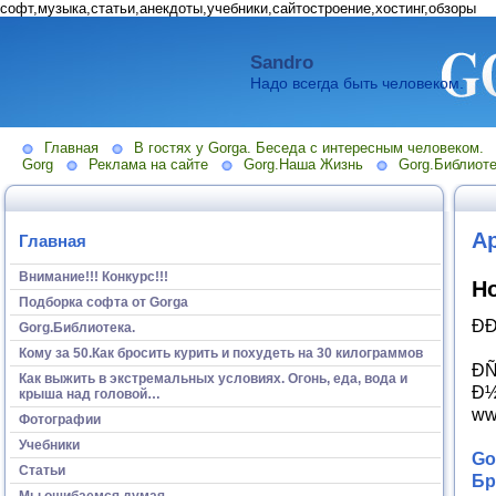
софт,музыка,статьи,анекдоты,учебники,сайтостроение,хостинг,обзоры
Sandro
Надо всегда быть человеком.
Главная
В гостях у Gorga. Беседа с интересным человеком.
Gorg
Реклама на сайте
Gorg.Наша Жизнь
Gorg.Библиоте
А
Главная
Внимание!!! Конкурс!!!
Но
Подборка софта от Gorga
Ð
Gorg.Библиотека.
Кому за 50.Как бросить курить и похудеть на 30 килограммов
Ð
Как выжить в экстремальных условиях. Огонь, еда, вода и
Ð½
крыша над головой…
ww
Фотографии
Учебники
Go
Статьи
Бр
Мы ошибаемся думая...