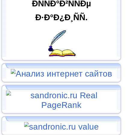
ÐÑÑÐ°Ð²ÑÑÐµ
Ð·Ð°Ð¿Ð¸ÑÑ.