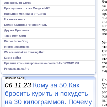
Ле
Анекдоты от Gorga
ле
Прослушать статьи Gorga в МР3.
сов
пр
Народная медицина от Gorga
че
Гостевая книга
явл
Белая Калитва.Путеводитель
ко
му
Друзья Прислали
но
Tales from Gorg
Dishes from Gorg
Ус
что
Interesting articles
тр
We are mistaken thinking that...
ко
Карта сайта
что
его
Правила комментирования на сайте SANDRONIC.RU
най
Реклама на сайте
ему
Новое на сайте
Но
06.11.23
Кому за 50.Как
до
бы
реб
бросить курить и похудеть
буд
пал
на 30 килограммов. Почему
гра