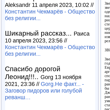
Зв
Aleksandr 11 апреля 2023, 10:02 //
зв
Константин Чекмарёв - Общество
од
на
без религии...
ри
сте
це
Шикарный рассказ...
ни
Раиса
из
10 апреля 2023, 23:56 //
ре
Константин Чекмарёв - Общество
ЗВ
без религии...
Зв
год
Евр
Спасибо дорогой
ар
Леонид!!!..
сп
Gorg 13 ноября
пар
2021, 23:36 //
Gorg.Не факт... -
ра
бы
Заговор пидоров или голубой
Дж
реванш…
ран
уме
ста
ра