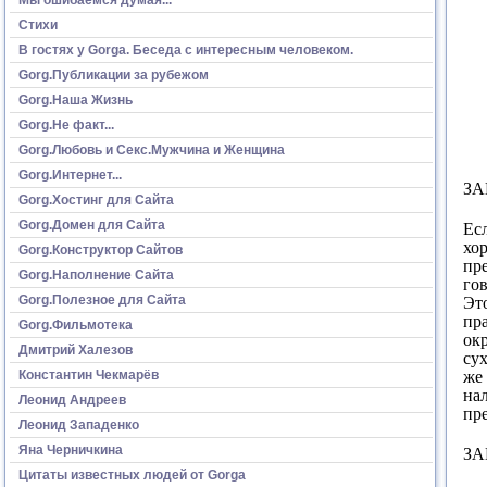
Стихи
В гостях у Gorga. Беседа с интересным человеком.
Gorg.Публикации за рубежом
Gorg.Наша Жизнь
Gorg.Не факт...
Gorg.Любовь и Секс.Мужчина и Женщина
Gorg.Интернет...
ЗА
Gorg.Хостинг для Сайта
Gorg.Домен для Сайта
Есл
хор
Gorg.Конструктор Сайтов
пре
Gorg.Наполнение Сайта
гов
Gorg.Полезное для Сайта
Это
пра
Gorg.Фильмотека
ок
Дмитрий Халезов
сух
же
Константин Чекмарёв
на
Леонид Андреев
пр
Леонид Западенко
Яна Черничкина
ЗА
Цитаты известных людей от Gorga