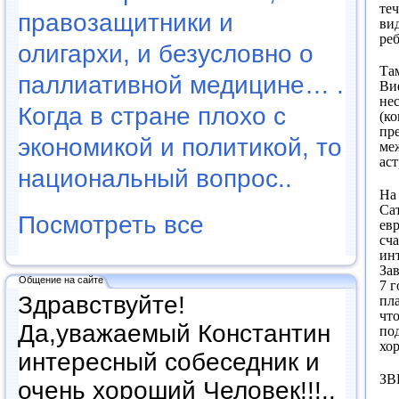
те
правозащитники и
вид
ре
олигархи, и безусловно о
Там
паллиативной медицине… .
Ви
не
Когда в стране плохо с
(ко
пр
экономикой и политикой, то
ме
ас
национальный вопрос..
На 
Са
Посмотреть все
ев
сча
ин
За
Общение на сайте
7 г
Здравствуйте!
пл
что
Да,уважаемый Константин
под
хор
интересный собеседник и
ЗВ
очень хороший Человек!!!..