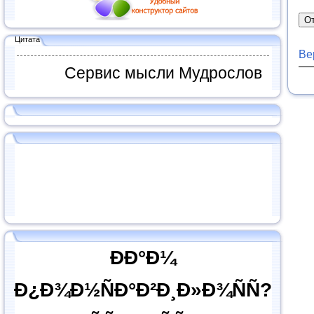
Цитата
Ве
Сервис мысли Мудрослов
ÐÐ°Ð¼
Ð¿Ð¾Ð½ÑÐ°Ð²Ð¸Ð»Ð¾ÑÑ?