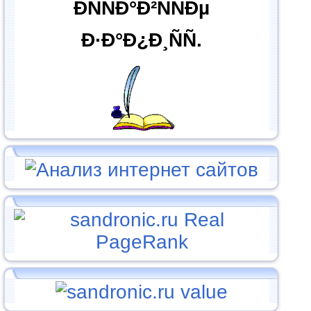
ÐÑÑÐ°Ð²ÑÑÐµ
Ð·Ð°Ð¿Ð¸ÑÑ.