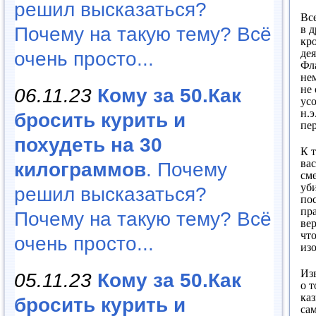
решил высказаться?
Все
в 
Почему на такую тему? Всё
кр
де
очень просто...
Фл
не
не
06.11.23
Кому за 50.Как
усо
н.э
бросить курить и
пе
похудеть на 30
К 
ва
килограммов
. Почему
см
уби
решил высказаться?
по
пр
Почему на такую тему? Всё
ве
чт
очень просто...
из
Из
05.11.23
Кому за 50.Как
о т
каз
бросить курить и
са