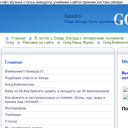
софт,музыка,статьи,анекдоты,учебники,сайтостроение,хостинг,обзоры
Sandro
Надо всегда быть человеком.
Главная
В гостях у Gorga. Беседа с интересным человеком.
Gorg
Реклама на сайте
Gorg.Наша Жизнь
Gorg.Библиоте
Мы
Главная
Внимание!!! Конкурс!!!
Вы
се
Подборка софта от Gorga
Gorg.Библиотека.
Кому за 50.Как бросить курить и похудеть на 30 килограммов
Как выжить в экстремальных условиях. Огонь, еда, вода и
крыша над головой…
По
Фотографии
Учебники
Статьи
Мы ошибаемся думая...