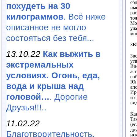
со
похудеть на 30
им
рас
килограммов
. Всё ниже
тож
Мо
описанное не могло
уж
мон
состояться без тебя...
ЗВ
13.10.22
Как выжить в
Зв
утв
экстремальных
Ви
аст
условиях. Огонь, еда,
со
Юп
вода и крыша над
ап
Ир
головой…
. Дорогие
и 
ви
Друзья!!!..
Как
Та
11.02.22
(ес
др
Благотворительность,
ис